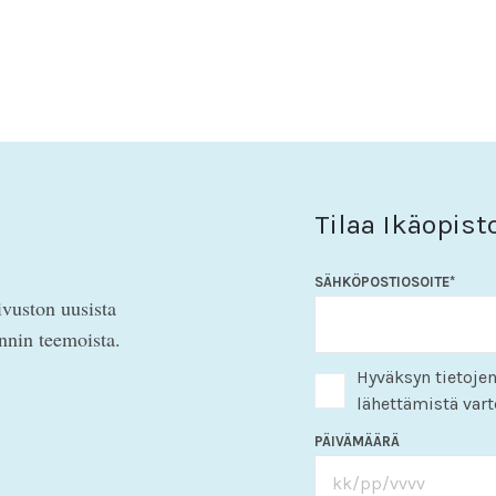
Tilaa Ikäopist
SÄHKÖPOSTIOSOITE
*
ivuston uusista
innin teemoista.
Hyväksyn tietojen
lähettämistä vart
PÄIVÄMÄÄRÄ