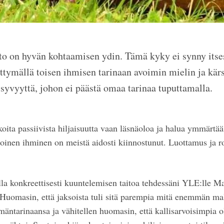
to on hyvän kohtaamisen ydin. Tämä kyky ei synny itses
ittymällä toisen ihmisen tarinaan avoimin mielin ja kärsi
 syvyyttä, johon ei päästä omaa tarinaa tuputtamalla.
oita passiivista hiljaisuutta vaan läsnäoloa ja halua ymmärtä
 toinen ihminen on meistä aidosti kiinnostunut. Luottamus ja 
lla konkreettisesti kuuntelemisen taitoa tehdessäni YLE:lle M
Huomasin, että jaksoista tuli sitä parempia mitä enemmän malt
mäntarinaansa ja vähitellen huomasin, että kallisarvoisimpia ol