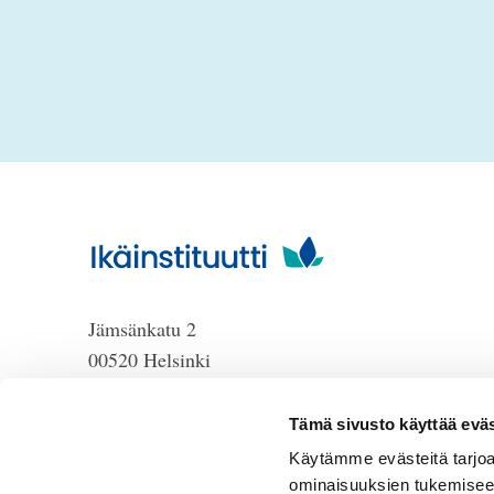
Jämsänkatu 2
00520 Helsinki
puh. 09 6122 160
HUOM!
Lankanumeron
Tämä sivusto käyttää eväs
käyttö loppuu 30.6.2026, sen
Käytämme evästeitä tarjoa
jälkeen numero on 040 350
ominaisuuksien tukemisee