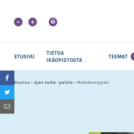
Skip
to
content
TIETOA
ETUSIVU
TEEMAT
IKÄOPISTOSTA
Etusivu
›
Ajan taika -palsta
›
Matkakumppani