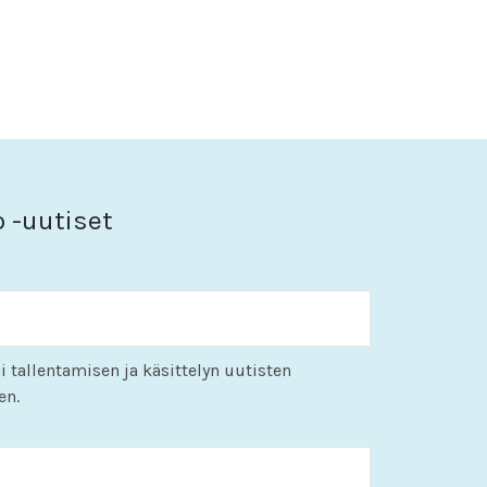
o -uutiset
i tallentamisen ja käsittelyn uutisten
en.
KK
slash