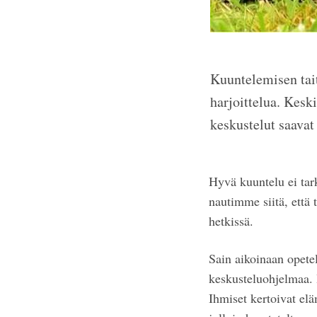
Kuuntelemisen tai
harjoittelua. Kesk
keskustelut saavat
Hyvä kuuntelu ei tark
nautimme siitä, että
hetkissä.
Sain aikoinaan opete
keskusteluohjelmaa. 
Ihmiset kertoivat elä