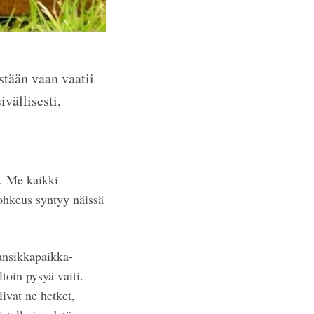
tään vaan vaatii
vällisesti,
ä. Me kaikki
rohkeus syntyy näissä
ansikkapaikka-
oin pysyä vaiti.
ivat ne hetket,