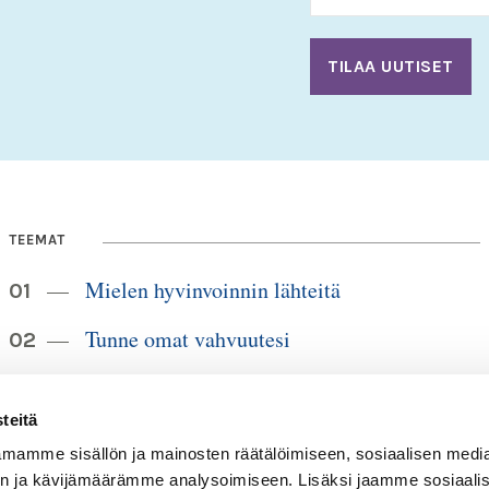
TEEMAT
Mielen hyvinvoinnin lähteitä
Tunne omat vahvuutesi
Elämänmuutoksista eteenpäin
teitä
Itsemyötätunto tuo mielenrauhaa
mamme sisällön ja mainosten räätälöimiseen, sosiaalisen medi
n ja kävijämäärämme analysoimiseen. Lisäksi jaamme sosiaali
Elämäntaidot ja elämänkokemus