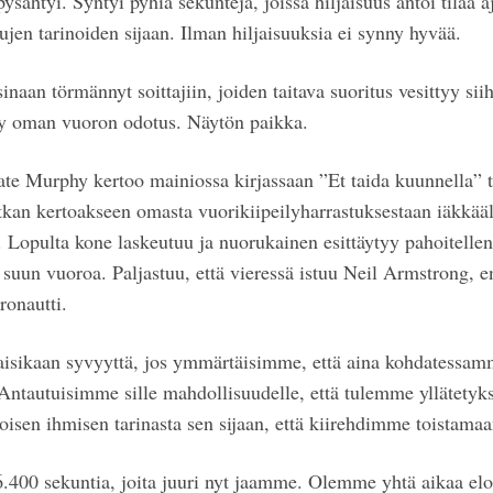
pysähtyi. Syntyi pyhiä sekunteja, joissa hiljaisuus antoi tilaa aj
tujen tarinoiden sijaan. Ilman hiljaisuuksia ei synny hyvää.
naan törmännyt soittajiin, joiden taitava suoritus vesittyy sii
yy oman vuoron odotus. Näytön paikka.
 Kate Murphy kertoo mainiossa kirjassaan ”Et taida kuunnella” 
tkan kertoakseen omasta vuorikiipeilyharrastuksestaan iäkkääl
a. Lopulta kone laskeutuu ja nuorukainen esittäytyy pahoitellen,
uun vuoroa. Paljastuu, että vieressä istuu Neil Armstrong,
ronautti.
sikaan syvyyttä, jos ymmärtäisimme, että aina kohdatessam
Antautuisimme sille mahdollisuudelle, että tulemme yllätetyks
 toisen ihmisen tarinasta sen sijaan, että kiirehdimme toista
400 sekuntia, joita juuri nyt jaamme. Olemme yhtä aikaa elo