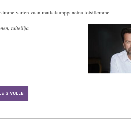
eämme varten vaan matkakumppaneina toisillemme.
en, taiteilija
LE SIVULLE