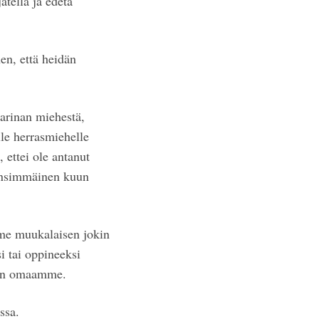
atella ja edetä
hen, että heidän
tarinan miehestä,
le herrasmiehelle
 ettei ole antanut
 ensimmäinen kuun
me muukalaisen jokin
i tai oppineeksi
maan omaamme.
ssa.