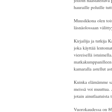
jolloin haastateltava 
hauraille poluille tut
Muusikkona olen toisi
läsnäolossaan välitt
Kirjailija ja tutkija
joka käyttää lentoma
viereisellä istuimell
matkakumppanilleen s
kamaralla astellut ast
Kuinka elämämme sai
meissä voi muuttua. 
jotain ainutlaatuista
Vuorokaudessa on 86.