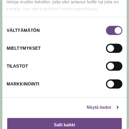
tietoja muihin tietoihin, joita olet antanut heille tai joita on
Merkityksellisyyden
kerätty, kun olet käyttänyt heidän palvelujaan.
lähteet
Suostumuksen
VÄLTTÄMÄTÖN
valinta
MIELTYMYKSET
TILASTOT
"Pysähdy kuuntelemaan
lintujen kevätkonserttia."
MARKKINOINTI
Näytä tiedot
Salli kaikki