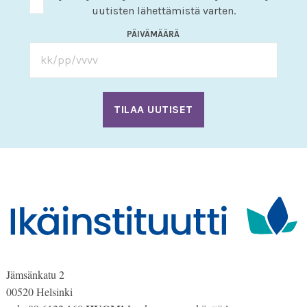
uutisten lähettämistä varten.
PÄIVÄMÄÄRÄ
KK
slash
PP
slash
VVV
Jämsänkatu 2
00520 Helsinki