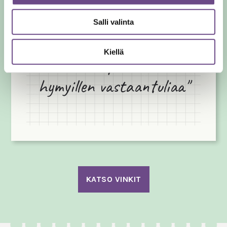
Salli valinta
Kiellä
"Aamukävelyllä tervehdin
hymyillen vastaantuliaa"
KATSO VINKIT