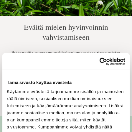
Eväitä mielen hyvinvoinnin
vahvistamiseen
Ikääntyville suunnattu verkkokoulutus tarjoaa tietoa mielen
hyvinvoinnista ja sen vahvistamisen keinoista. Itsenäisesti
tutustuttava verkkomateriaali sisältää luentoja, artikkeleita sekä
harjoituksia. Koulutus on maksuton ja aikataulusta riippumaton.
Tämä sivusto käyttää evästeitä
Käytämme evästeitä tarjoamamme sisällön ja mainosten
LUE LISÄÄ
räätälöimiseen, sosiaalisen median ominaisuuksien
tukemiseen ja kävijämäärämme analysoimiseen. Lisäksi
jaamme sosiaalisen median, mainosalan ja analytiikka-
alan kumppaneillemme tietoja siitä, miten käytät
sivustoamme. Kumppanimme voivat yhdistää näitä