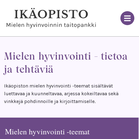
Skip
to
content
Mielen hyvinvointi - tietoa
ja tehtäviä
Ikäopiston mielen hyvinvointi -teemat sisältävät
luettavaa ja kuunneltavaa, arjessa kokeiltavaa sekä
vinkkejä pohdinnoille ja kirjoittamiselle.
Mielen hyvinvointi -teemat