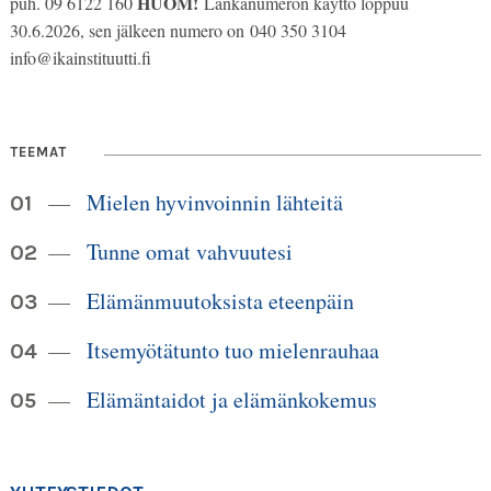
HUOM!
puh. 09 6122 160
Lankanumeron käyttö loppuu
30.6.2026, sen jälkeen numero on 040 350 3104
info@ikainstituutti.fi
TEEMAT
Mielen hyvinvoinnin lähteitä
Tunne omat vahvuutesi
Elämänmuutoksista eteenpäin
Itsemyötätunto tuo mielenrauhaa
Elämäntaidot ja elämänkokemus