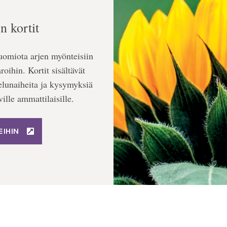
n kortit
huomiota arjen myönteisiin
oihin. Kortit sisältävät
elunaiheita ja kysymyksiä
ille ammattilaisille.
IHIN