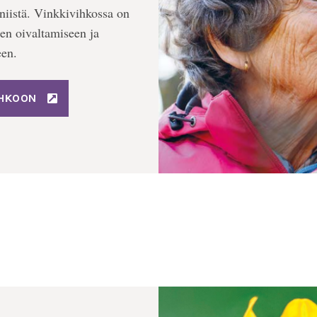
niistä. Vinkkivihkossa on
ojen oivaltamiseen ja
een.
IHKOON