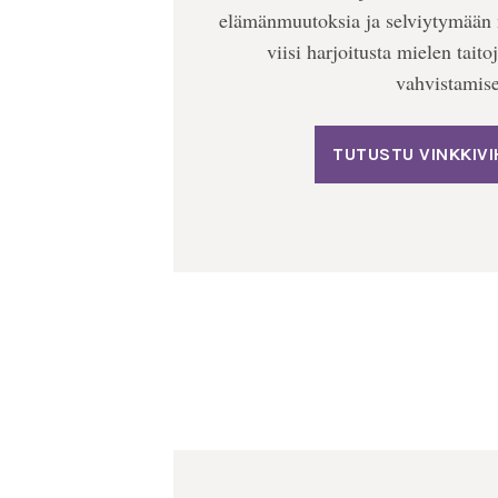
elämänmuutoksia ja selviytymään 
viisi harjoitusta mielen tait
vahvistamis
TUTUSTU VINKKIV