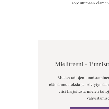
sopeutumaan elämän 
Mielitreeni - Tunnist
Mielen taitojen tunnistamin
elämänmuutoksia ja selviytymään n
viisi harjoitusta mielen tait
vahvistamis