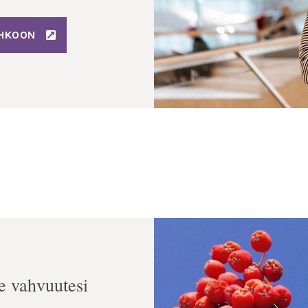
IHKOON
e vahvuutesi