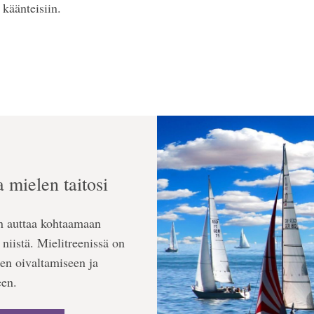
käänteisiin.
a mielen taitosi
en auttaa kohtaamaan
iistä. Mielitreenissä on
ojen oivaltamiseen ja
een.