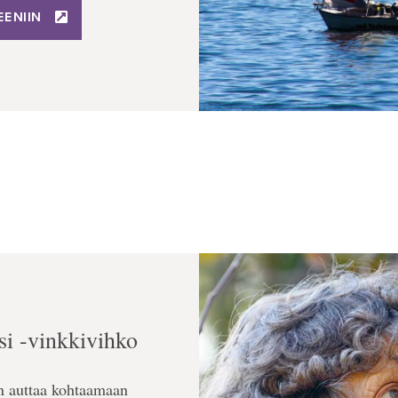
EENIIN
si -vinkkivihko
en auttaa kohtaamaan