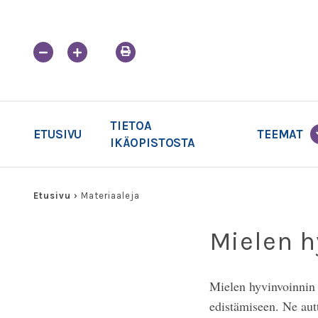
Skip
to
content
TIETOA
ETUSIVU
TEEMAT
IKÄOPISTOSTA
Etusivu
›
Materiaaleja
Mielen h
Mielen hyvinvoinnin 
edistämiseen. Ne autt