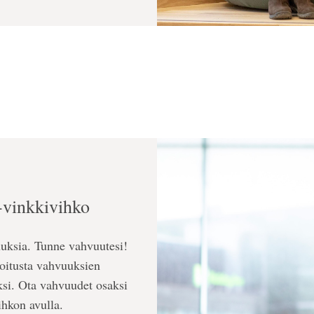
-vinkkivihko
uuksia. Tunne vahvuutesi!
joitusta vahvuuksien
ksi. Ota vahvuudet osaksi
hkon avulla.