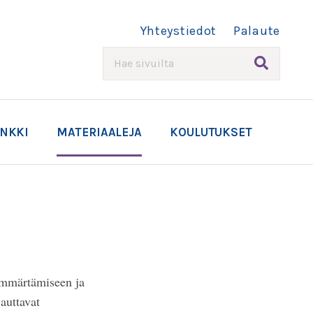
Yhteystiedot
Palaute
HAE
ANKKI
MATERIAALEJA
KOULUTUKSET
 ymmärtämiseen ja
auttavat