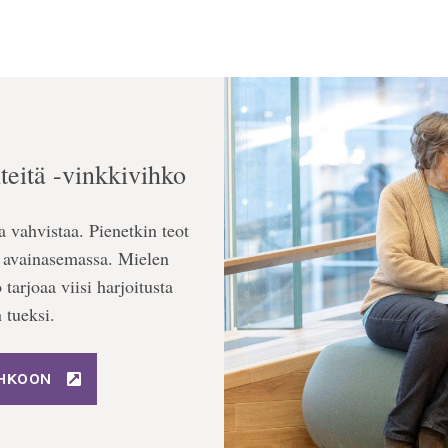
teitä -vinkkivihko
a vahvistaa. Pienetkin teot
sä avainasemassa. Mielen
tarjoaa viisi harjoitusta
 tueksi.
IHKOON