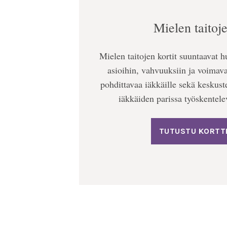
Mielen taitoje
Mielen taitojen kortit suuntaavat 
asioihin, vahvuuksiin ja voimavar
pohdittavaa iäkkäille sekä keskust
iäkkäiden parissa työskentelev
TUTUSTU KORTTE