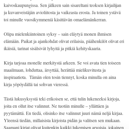
kaivoskaupungissa. Sen jälkeen sain sisareltani teoksen kirjailijan
ja kuvanveistäjän avioliitosta ja vaikeasta erosta. Ja toinen ystävä
toi minulle vuosikymmeniä käsittävän omaelämänkerran.
Olipa mielenkiintoinen syksy – sain eläytyä monen ihmisen
elämään. Paikat ja ajankohdat olivat erilaisia, päähenkilöt olivat eri
ikäisiä, tarinat sisälsivät lyhyitä ja pitkiä kehityskaaria.
Kirja tarjoaa monelle merkitystä arkeen. Se voi avata tien toiseen
maailmaan, lohduttaa, ärsyttää, herättää mielikuvitusta ja
inspiraatiota. Tämän olen tosin tiennyt, koska minulla on aina
kirja yöpöydällä tai sohvan vieressä.
Tästä lukusyksystä teki erikoisen se, että tulin lukeneeksi kirjoja,
joita en ollut itse valinnut. Ne tuotiin minulle – yllättäen ja
pyytämättä. En tiedä, olisinko itse valinnut juuri nämä neljä kirjaa.
Yleensä tiedän, millaisista kirjoista pidän ja valitsen sen mukaan.
Saamani kirjat olivat kuitenkin kaikki lukemisen arvoisia, jokainen