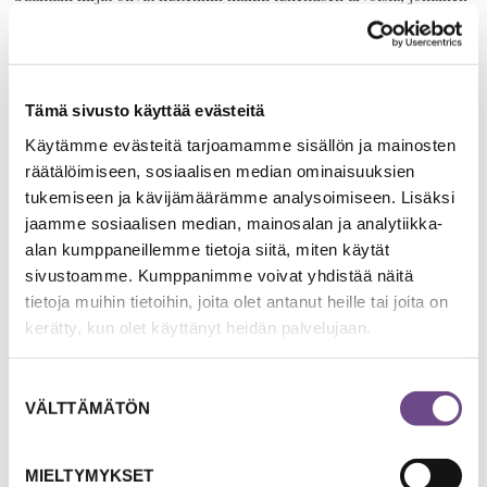
omalla tavallaan.
Jos aina vain valitsee omien suosikkikirjailijoiden teoksia ja pysyy
samoissa kirjallisuusgenreissä, jää helposti jumiin omalle
Tämä sivusto käyttää evästeitä
mukavuusalueelle, vaikka kirjat olisivatkin hyviä. Välillä kannattaa
Käytämme evästeitä tarjoamamme sisällön ja mainosten
tarttua toisen henkilön valitsemaan kirjaan. Se saattaa tarjota
räätälöimiseen, sosiaalisen median ominaisuuksien
yllättäviä ilon hetkiä arkeen ja jopa erilaisia epämukavaltakin
tukemiseen ja kävijämäärämme analysoimiseen. Lisäksi
tuntuvia näkökulmia. Oma mieli ja ajattelu saavat näin uusia
jaamme sosiaalisen median, mainosalan ja analytiikka-
ulottuvuuksia ja haasteita – ehkä joskus myös uusia hyvinvoinnin
alan kumppaneillemme tietoja siitä, miten käytät
lähteitä.
sivustoamme. Kumppanimme voivat yhdistää näitä
tietoja muihin tietoihin, joita olet antanut heille tai joita on
Anneli Sarvimäki, ikäfilosofi
kerätty, kun olet käyttänyt heidän palvelujaan.
Suostumuksen
PALAA EDELLISELLE SIVULLE
VÄLTTÄMÄTÖN
valinta
MIELTYMYKSET