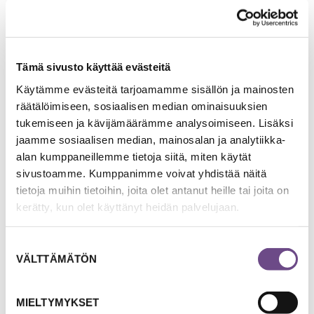
Kirjoita
Tämä sivusto käyttää evästeitä
Käytämme evästeitä tarjoamamme sisällön ja mainosten
räätälöimiseen, sosiaalisen median ominaisuuksien
MIELEN HYVINVOINNIN LÄHTEITÄ
tukemiseen ja kävijämäärämme analysoimiseen. Lisäksi
Kiitollisuutta ilmassa
jaamme sosiaalisen median, mainosalan ja analytiikka-
alan kumppaneillemme tietoja siitä, miten käytät
sivustoamme. Kumppanimme voivat yhdistää näitä
Huomaa asioita, joista voit olla kiitollinen. Löydätkö
tietoja muihin tietoihin, joita olet antanut heille tai joita on
jotakin joka sormelle?
kerätty, kun olet käyttänyt heidän palvelujaan.
TUTUSTU TEHTÄVÄÄN
Suostumuksen
VÄLTTÄMÄTÖN
valinta
MIELTYMYKSET