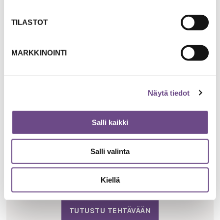
TILASTOT
MARKKINOINTI
Pohdi
Näytä tiedot
MIELEN HYVINVOINNIN LÄHTEITÄ
Salli kaikki
Muistojen silta
Salli valinta
Muistot rakentavat siltaa menneisyyteen,
nykyisyyteen ja tulevaan
Kiellä
TUTUSTU TEHTÄVÄÄN