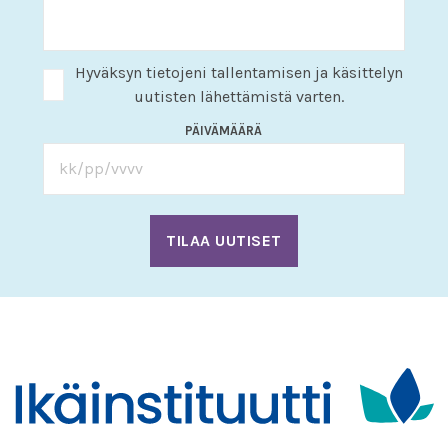
Hyväksyn tietojeni tallentamisen ja käsittelyn
uutisten lähettämistä varten.
PÄIVÄMÄÄRÄ
KK
slash
PP
slash
VVV