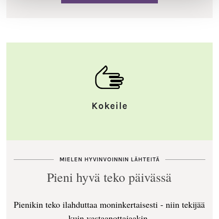
Kokeile
MIELEN HYVINVOINNIN LÄHTEITÄ
Pieni hyvä teko päivässä
Pienikin teko ilahduttaa moninkertaisesti - niin tekijää
kuin vastaanottajaakin.