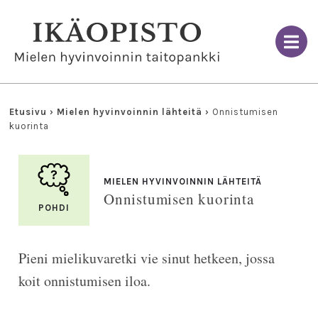
Skip
to
content
Etusivu
›
Mielen hyvinvoinnin lähteitä
›
Onnistumisen
kuorinta
MIELEN HYVINVOINNIN LÄHTEITÄ
Onnistumisen kuorinta
POHDI
Pieni mielikuvaretki vie sinut hetkeen, jossa
koit onnistumisen iloa.