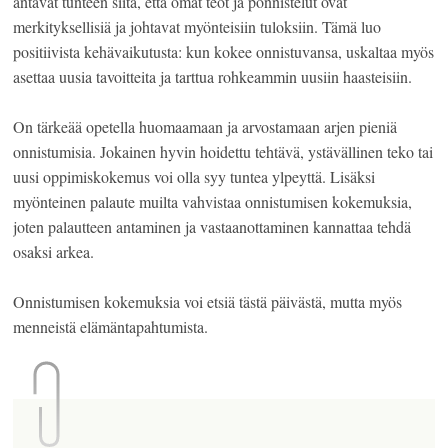
antavat tunteen siitä, että omat teot ja ponnistelut ovat
merkityksellisiä ja johtavat myönteisiin tuloksiin. Tämä luo
positiivista kehävaikutusta: kun kokee onnistuvansa, uskaltaa myös
asettaa uusia tavoitteita ja tarttua rohkeammin uusiin haasteisiin.
On tärkeää opetella huomaamaan ja arvostamaan arjen pieniä
onnistumisia. Jokainen hyvin hoidettu tehtävä, ystävällinen teko tai
uusi oppimiskokemus voi olla syy tuntea ylpeyttä. Lisäksi
myönteinen palaute muilta vahvistaa onnistumisen kokemuksia,
joten palautteen antaminen ja vastaanottaminen kannattaa tehdä
osaksi arkea.
Onnistumisen kokemuksia voi etsiä tästä päivästä, mutta myös
menneistä elämäntapahtumista.