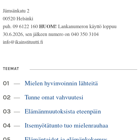
Jämsänkatu 2
00520 Helsinki
HUOM!
puh. 09 6122 160
Lankanumeron käyttö loppuu
30.6.2026, sen jälkeen numero on 040 350 3104
info@ikainstituutti.fi
TEEMAT
Mielen hyvinvoinnin lähteitä
Tunne omat vahvuutesi
Elämänmuutoksista eteenpäin
Itsemyötätunto tuo mielenrauhaa
Elämäntaidot ja elämänkokemus