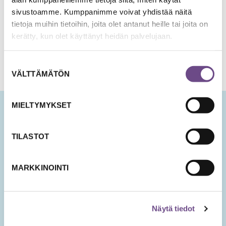
TULOSTETTAVA VAHVUUSVARASTO
sivustoamme. Kumppanimme voivat yhdistää näitä
VAHVUUSVARASTO RUOTSIKSI
tietoja muihin tietoihin, joita olet antanut heille tai joita on
kerätty, kun olet käyttänyt heidän palvelujaan.
Suostumuksen
VÄLTTÄMÄTÖN
valinta
MIELTYMYKSET
Ikäopisto-uutiset
TILASTOT
Tilaamalla sähköisen uutiskirjeen saat tietoa sivuston
uusista sisällöistä sekä ajankohtaisista mielen
hyvinvoinnin teemoista.
MARKKINOINTI
Tilaa Ikäopisto -uutiset
Näytä tiedot
SÄHKÖPOSTIOSOITE
*