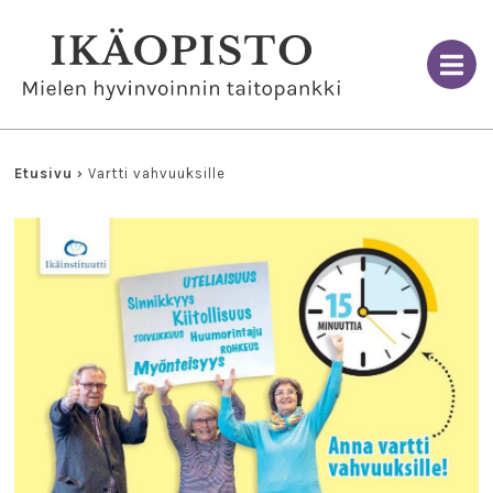
Skip
to
content
Etusivu
›
Vartti vahvuuksille