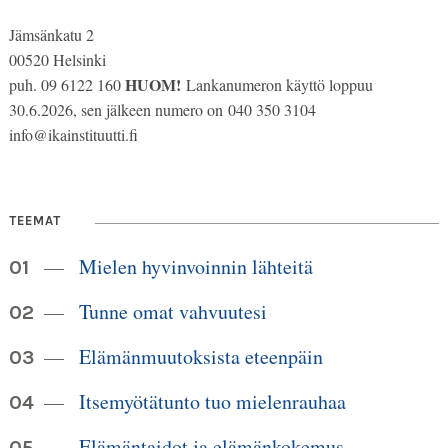
Jämsänkatu 2
00520 Helsinki
HUOM!
puh. 09 6122 160
Lankanumeron käyttö loppuu
30.6.2026, sen jälkeen numero on 040 350 3104
info@ikainstituutti.fi
TEEMAT
Mielen hyvinvoinnin lähteitä
Tunne omat vahvuutesi
Elämänmuutoksista eteenpäin
Itsemyötätunto tuo mielenrauhaa
Elämäntaidot ja elämänkokemus