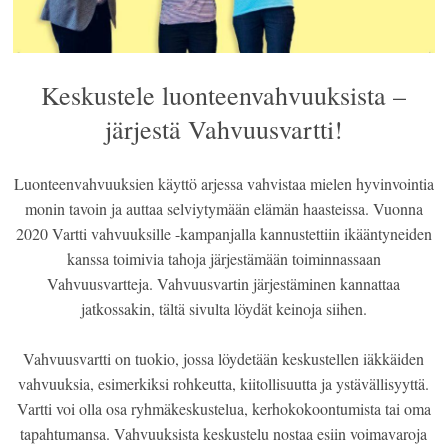
Keskustele luonteenvahvuuksista –
järjestä Vahvuusvartti!
Luonteenvahvuuksien käyttö arjessa vahvistaa mielen hyvinvointia
monin tavoin ja auttaa selviytymään elämän haasteissa. Vuonna
2020 Vartti vahvuuksille -kampanjalla kannustettiin ikääntyneiden
kanssa toimivia tahoja järjestämään toiminnassaan
Vahvuusvartteja. Vahvuusvartin järjestäminen kannattaa
jatkossakin, tältä sivulta löydät keinoja siihen.
Vahvuusvartti on tuokio, jossa löydetään keskustellen iäkkäiden
vahvuuksia, esimerkiksi rohkeutta, kiitollisuutta ja ystävällisyyttä.
Vartti voi olla osa ryhmäkeskustelua, kerhokokoontumista tai oma
tapahtumansa. Vahvuuksista
keskustelu nostaa esiin voimavaroja