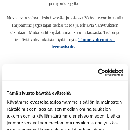
ja myönteisyyttä.
Nosta esiin vahvuuksia itsessäsi ja toisissa Vahvuusvartin avulla.
Tarjoamme järjestäjän tueksi tietoa ja tehtäviä vahvuuksien
etsintään. Materiaalit löydät tämän sivun alaosasta. T
ietoa ja
Tunne vahvuutesi-
tehtäviä vahvuuksista löydät myös
teemasivulta
.
Materiaalia
Tämä sivusto käyttää evästeitä
Käytämme evästeitä tarjoamamme sisällön ja mainosten
VARTTI VAHVUUKSILLE - OHJE
räätälöimiseen, sosiaalisen median ominaisuuksien
tukemiseen ja kävijämäärämme analysoimiseen. Lisäksi
TUNNE VAHVUUTESI-VINKKIVIHKO
jaamme sosiaalisen median, mainosalan ja analytiikka-
alan kumppaneillemme tietoja siitä, miten käytät