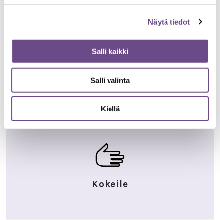
”Ilta on aamua viisaampi”
Näytä tiedot
Etsi ja tunnista oma elämänohjeesi.
Salli kaikki
TUTUSTU TEHTÄVÄÄN
Salli valinta
Kiellä
Kokeile