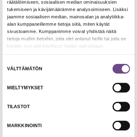
räätälöimiseen, sosiaalisen median ominaisuuksien
tukemiseen ja kävijämäärämme analysoimiseen. Lisäksi
TUTUSTU TEHTÄVÄÄN
jaamme sosiaalisen median, mainosalan ja analytiikka-
alan kumppaneillemme tietoja siitä, miten käytät
sivustoamme. Kumppanimme voivat yhdistää näitä
tietoja muihin tietoihin, joita olet antanut heille tai joita on
kerätty, kun olet käyttänyt heidän palvelujaan.
Suostumuksen
VÄLTTÄMÄTÖN
valinta
MIELTYMYKSET
Kirjoita
TILASTOT
MARKKINOINTI
ELÄMÄNTAIDOT JA ELÄMÄNKOKEMUS