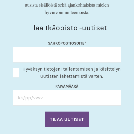
uusista sisällöistä sekä ajankohtaisista mielen
hyvinvoinnin teemoista.
Tilaa Ikäopisto -uutiset
SÄHKÖPOSTIOSOITE
*
Hyväksyn tietojeni tallentamisen ja käsittelyn
uutisten lähettämistä varten.
PÄIVÄMÄÄRÄ
KK
slash
PP
slash
VVV