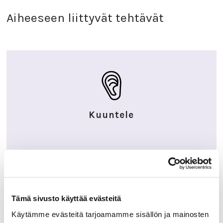
Aiheeseen liittyvät tehtävät
Kuuntele
ELÄMÄNTAIDOT JA ELÄMÄNKOKEMUS
Elämäntaidot esiin
Tämä sivusto käyttää evästeitä
Tunne oma tarinasi ja ole ylpeä siitä.
Käytämme evästeitä tarjoamamme sisällön ja mainosten