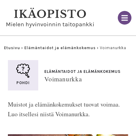
Skip
to
content
Etusivu
›
Elämäntaidot ja elämänkokemus
›
Voimanurkka
ELÄMÄNTAIDOT JA ELÄMÄNKOKEMUS
Voimanurkka
POHDI
Muistot ja elämänkokemukset tuovat voimaa.
Luo itsellesi niistä Voimanurkka.