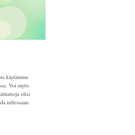
jota käytämme
issa. Voi myös
ntaitoja olisi
da tullessaan.