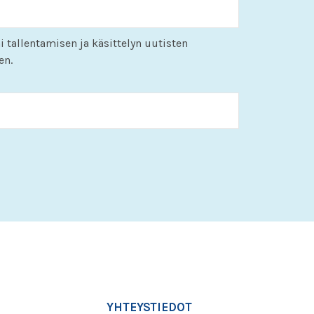
i tallentamisen ja käsittelyn uutisten
en.
KK
slash
PP
slash
VVVV
YHTEYSTIEDOT