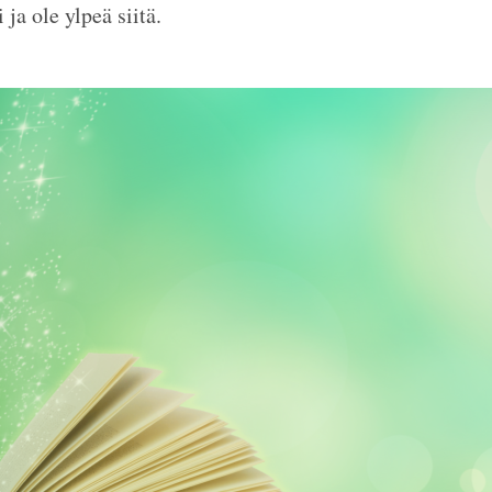
ja ole ylpeä siitä.