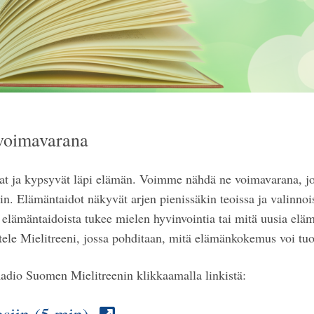
voimavarana
vat ja kypsyvät läpi elämän. Voimme nähdä ne voimavarana, 
in. Elämäntaidot näkyvät arjen pienissäkin teoissa ja valinno
 elämäntaidoista tukee mielen hyvinvointia tai mitä uusia elämä
le Mielitreeni, jossa pohditaan, mitä elämänkokemus voi tuo
adio Suomen Mielitreenin klikkaamalla linkistä: