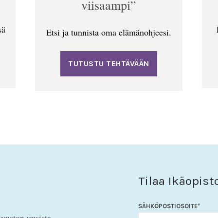
viisaampi”
sä
Etsi ja tunnista oma elämänohjeesi.
TUTUSTU TEHTÄVÄÄN
Tilaa Ikäopist
SÄHKÖPOSTIOSOITE
*
ivuston uusista