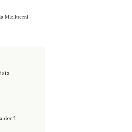
a Mielitreeni -
ista
taidon?