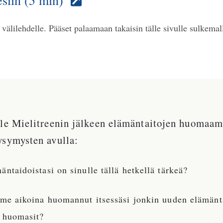
siin (5 min)
välilehdelle. Pääset palaamaan takaisin tälle sivulle sulkemall
ele Mielitreenin jälkeen elämäntaitojen huomaam
ysymysten avulla:
ntaidoistasi on sinulle tällä hetkellä tärkeä?
ime aikoina huomannut itsessäsi jonkin uuden elämän
 huomasit?