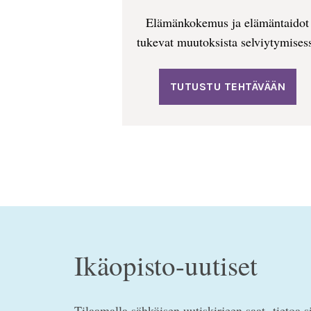
Elämänkokemus ja elämäntaidot
tukevat muutoksista selviytymises
TUTUSTU TEHTÄVÄÄN
Ikäopisto-uutiset
Tilaamalla sähköisen uutiskirjeen saat tietoa s