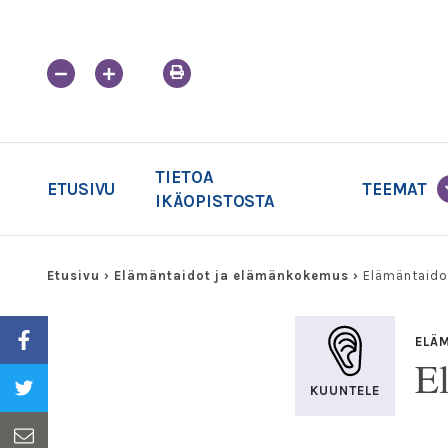
Skip
to
content
TIETOA
ETUSIVU
TEEMAT
IKÄOPISTOSTA
Etusivu
›
Elämäntaidot ja elämänkokemus
›
Elämäntaidot
ELÄ
E
KUUNTELE