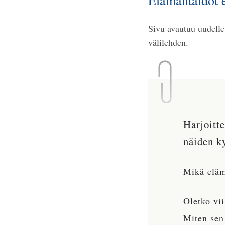
Elämäntaidot e
Sivu avautuu uudelle 
välilehden.
Harjoitt
näiden k
Mikä elämä
Oletko vi
Miten sen