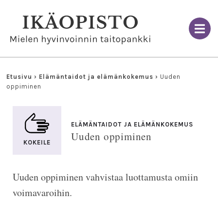
Skip
to
content
Etusivu
›
Elämäntaidot ja elämänkokemus
›
Uuden
oppiminen
ELÄMÄNTAIDOT JA ELÄMÄNKOKEMUS
Uuden oppiminen
KOKEILE
Uuden oppiminen vahvistaa luottamusta omiin
voimavaroihin.