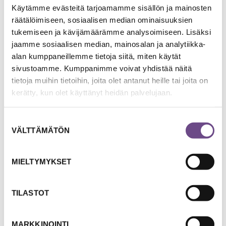
Elämäntaidot esiin
Käytämme evästeitä tarjoamamme sisällön ja mainosten
räätälöimiseen, sosiaalisen median ominaisuuksien
tukemiseen ja kävijämäärämme analysoimiseen. Lisäksi
Tunne oma tarinasi ja ole ylpeä siitä.
jaamme sosiaalisen median, mainosalan ja analytiikka-
alan kumppaneillemme tietoja siitä, miten käytät
sivustoamme. Kumppanimme voivat yhdistää näitä
TUTUSTU TEHTÄVÄÄN
tietoja muihin tietoihin, joita olet antanut heille tai joita on
kerätty, kun olet käyttänyt heidän palvelujaan.
Suostumuksen
VÄLTTÄMÄTÖN
valinta
MIELTYMYKSET
TILASTOT
Kirjoita
MARKKINOINTI