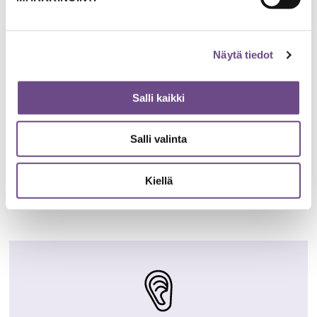
ELÄMÄNTAIDOT JA ELÄMÄNKOKEMUS
Näytä tiedot
”Ilta on aamua viisaampi”
Salli kaikki
Etsi ja tunnista oma elämänohjeesi.
Salli valinta
TUTUSTU TEHTÄVÄÄN
Kiellä