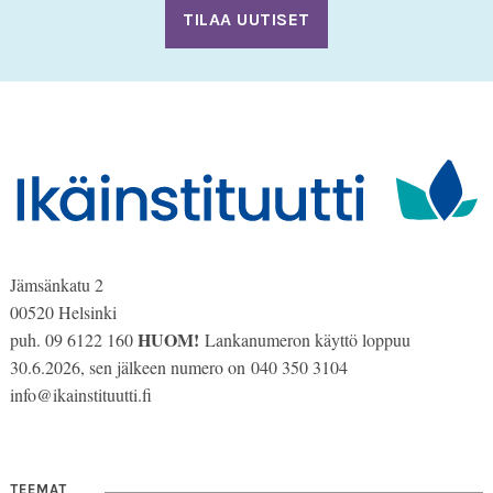
slash
VVV
Jämsänkatu 2
00520 Helsinki
HUOM!
puh. 09 6122 160
Lankanumeron käyttö loppuu
30.6.2026, sen jälkeen numero on 040 350 3104
info@ikainstituutti.fi
TEEMAT