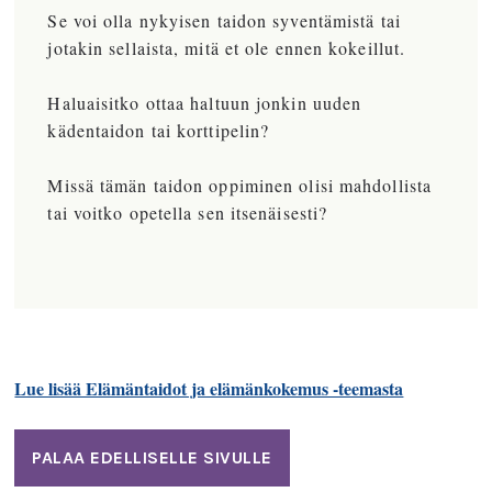
Se voi olla nykyisen taidon syventämistä tai
jotakin sellaista, mitä et ole ennen kokeillut.
Haluaisitko ottaa haltuun jonkin uuden
kädentaidon tai korttipelin?
Missä tämän taidon oppiminen olisi mahdollista
tai voitko opetella sen itsenäisesti?
Lue lisää Elämäntaidot ja elämänkokemus -teemasta
PALAA EDELLISELLE SIVULLE