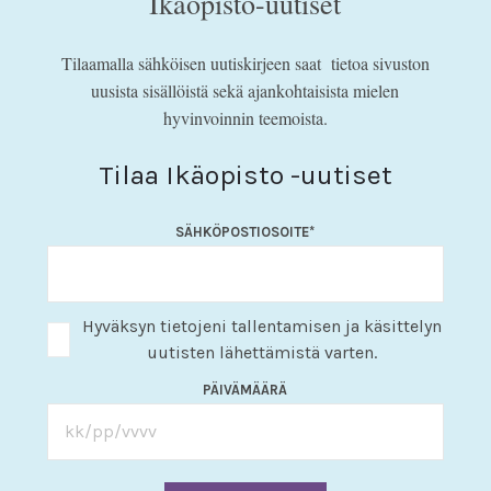
Ikäopisto-uutiset
Tilaamalla sähköisen uutiskirjeen saat tietoa sivuston
uusista sisällöistä sekä ajankohtaisista mielen
hyvinvoinnin teemoista.
Tilaa Ikäopisto -uutiset
SÄHKÖPOSTIOSOITE
*
Hyväksyn tietojeni tallentamisen ja käsittelyn
uutisten lähettämistä varten.
PÄIVÄMÄÄRÄ
KK
slash
PP