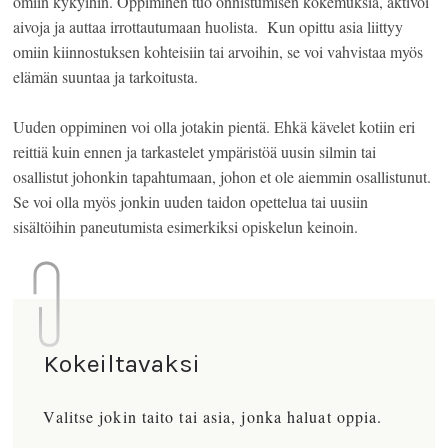
omiin kykyihin. Oppiminen tuo onnistumisen kokemuksia, aktivoi
aivoja ja auttaa irrottautumaan huolista. Kun opittu asia liittyy
omiin kiinnostuksen kohteisiin tai arvoihin, se voi vahvistaa myös
elämän suuntaa ja tarkoitusta.
Uuden oppiminen voi olla jotakin pientä. Ehkä kävelet kotiin eri
reittiä kuin ennen ja tarkastelet ympäristöä uusin silmin tai
osallistut johonkin tapahtumaan, johon et ole aiemmin osallistunut.
Se voi olla myös jonkin uuden taidon opettelua tai uusiin
sisältöihin paneutumista esimerkiksi opiskelun keinoin.
Kokeiltavaksi
Valitse jokin taito tai asia, jonka haluat oppia.