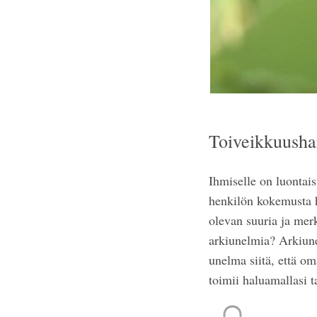
Toiveikkuushar
Ihmiselle on luontais
henkilön kokemusta h
olevan suuria ja mer
arkiunelmia? Arkiunel
unelma siitä, että o
toimii haluamallasi 