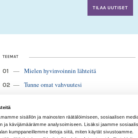
TEEMAT
Mielen hyvinvoinnin lähteitä
Tunne omat vahvuutesi
Elämänmuutoksista eteenpäin
teitä
Itsemyötätunto tuo mielenrauhaa
mamme sisällön ja mainosten räätälöimiseen, sosiaalisen medi
n ja kävijämäärämme analysoimiseen. Lisäksi jaamme sosiaali
Elämäntaidot ja elämänkokemus
alan kumppaneillemme tietoja siitä, miten käytät sivustoamme.