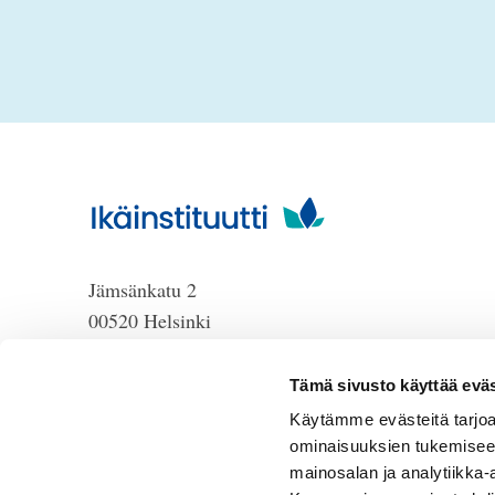
Jämsänkatu 2
00520 Helsinki
puh. 09 6122 160
HUOM!
Lankanumeron
Tämä sivusto käyttää eväs
käyttö loppuu 30.6.2026, sen
Käytämme evästeitä tarjoa
jälkeen numero on 040 350
ominaisuuksien tukemisee
3104
mainosalan ja analytiikka-