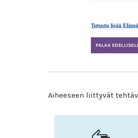
Tutustu lisää Eläm
PALAA EDELLISEL
Aiheeseen liittyvät tehtä