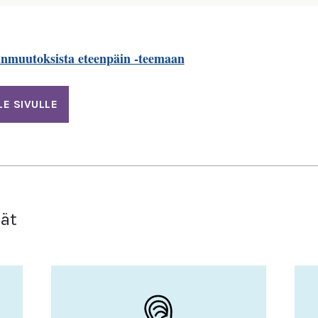
änmuutoksista eteenpäin -teemaan
LE SIVULLE
vät