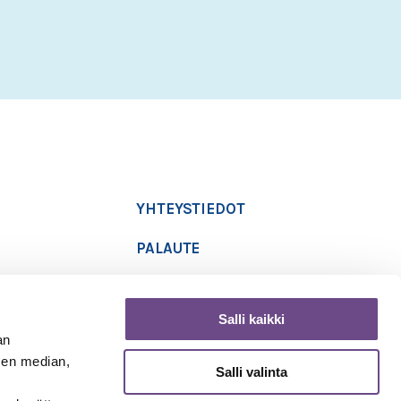
slash
VVVV
YHTEYSTIEDOT
PALAUTE
TIETOSUOJASELOSTE
Salli kaikki
SAAVUTETTAVUUSSELOSTE
an
sen median,
Salli valinta
Copyright 2019 Ikäinstituutti