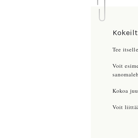
Kokeil
Tee itsell
Voit esime
sanomalehd
Kokoa juu
Voit liitt