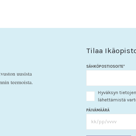
Tilaa Ikäopist
SÄHKÖPOSTIOSOITE
*
ivuston uusista
innin teemoista.
Hyväksyn tietojen
lähettämistä vart
PÄIVÄMÄÄRÄ