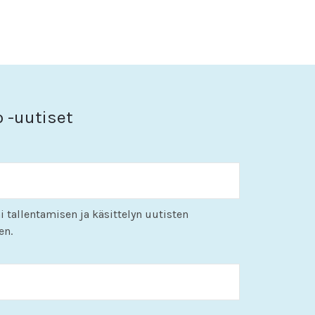
o -uutiset
i tallentamisen ja käsittelyn uutisten
en.
KK
slash
PP