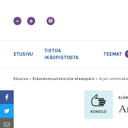
Skip
to
content
TIETOA
ETUSIVU
TEEMAT
IKÄOPISTOSTA
Etusivu
›
Elämänmuutoksista eteenpäin
›
Arjen unelmaka
ELÄ
A
KOKEILE