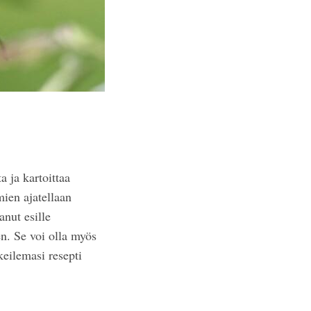
a ja kartoittaa
ien ajatellaan
nut esille
en. Se voi olla myös
eilemasi resepti