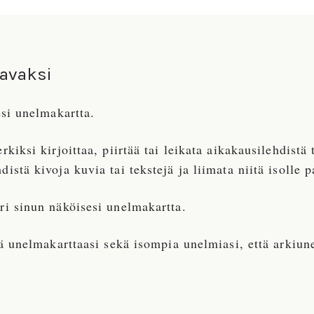
tavaksi
esi unelmakartta.
rkiksi kirjoittaa, piirtää tai leikata aikakausilehdistä 
istä kivoja kuvia tai tekstejä ja liimata niitä isolle p
ri sinun näköisesi unelmakartta.
ää unelmakarttaasi sekä isompia unelmiasi, että arkiun