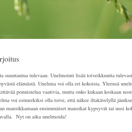
joitus
ta suuntautua tulevaan. Unelmointi lisää toiveikkuutta tulevast
yvästä elämästä. Unelmia voi olla eri kokoisia. Yleensä unelm
kittävää ponnistelua vaativia, mutta onko kukaan koskaan nosta
ma voi esimerkiksi olla toive, että näkee iltakävelyllä jäniks
man mansikkamaan ensimmäiset mansikat kypsyvät tai uusi kok
tavalla. Nyt on aika unelmoida!