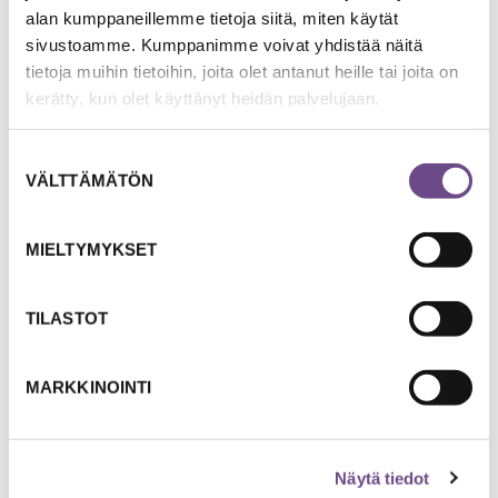
"Maailma on kaunis ja hyvä elää sille, jolla on aikaa ja tilaa
alan kumppaneillemme tietoja siitä, miten käytät
unelmille, ja mielen vapaus ja mielen vapaus” (Vexi Salmi)
sivustoamme. Kumppanimme voivat yhdistää näitä
tietoja muihin tietoihin, joita olet antanut heille tai joita on
kerätty, kun olet käyttänyt heidän palvelujaan.
Suostumuksen
VÄLTTÄMÄTÖN
valinta
MIELTYMYKSET
TILASTOT
30.06.21
MARKKINOINTI
Musiikki on ihme
“Rakkaus ei voi antaa käsitystä musiikista, musiikki kylläkin
rakkaudesta. Vaan miksi erottaa ne toisistaan? Niistähän
Näytä tiedot
muodostuvat sielun siivet.” Noin luonnehti ranskalainen säveltäjä