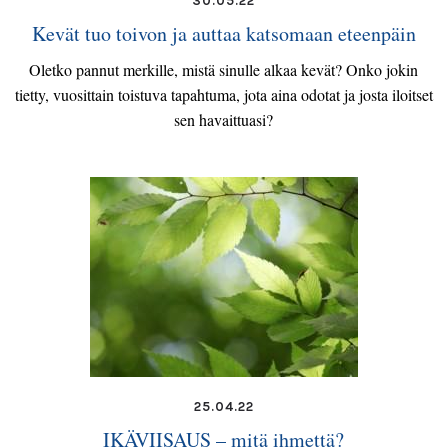
30.05.22
Kevät tuo toivon ja auttaa katsomaan eteenpäin
Oletko pannut merkille, mistä sinulle alkaa kevät? Onko jokin
tietty, vuosittain toistuva tapahtuma, jota aina odotat ja josta iloitset
sen havaittuasi?
25.04.22
IKÄVIISAUS – mitä ihmettä?