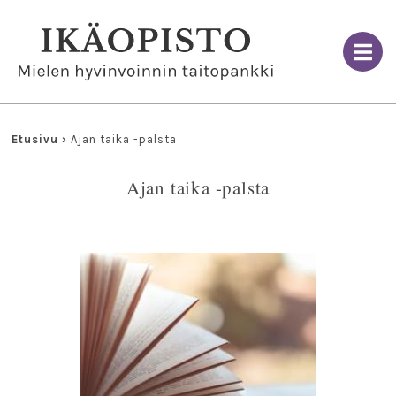
Skip
to
content
Etusivu
›
Ajan taika -palsta
Ajan taika -palsta