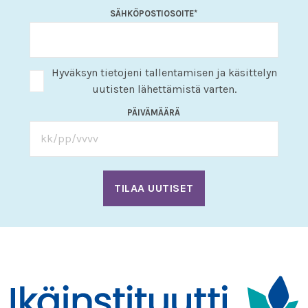
SÄHKÖPOSTIOSOITE
*
Hyväksyn tietojeni tallentamisen ja käsittelyn
uutisten lähettämistä varten.
PÄIVÄMÄÄRÄ
KK
slash
PP
slash
VVV