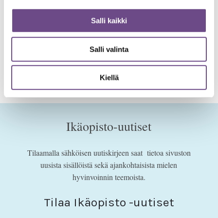
Hector Berlioz (1803–69) musiikin olemusta.
Salli kaikki
Salli valinta
<
1
2
3
4
5
…
7
>
Kiellä
Ikäopisto-uutiset
Tilaamalla sähköisen uutiskirjeen saat tietoa sivuston
uusista sisällöistä sekä ajankohtaisista mielen
hyvinvoinnin teemoista.
Tilaa Ikäopisto -uutiset