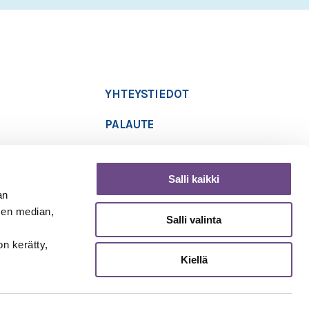
YHTEYSTIEDOT
PALAUTE
TIETOSUOJASELOSTE
Salli kaikki
SAAVUTETTAVUUSSELOSTE
an
sen median,
Salli valinta
Copyright 2019 Ikäinstituutti
on kerätty,
Kiellä