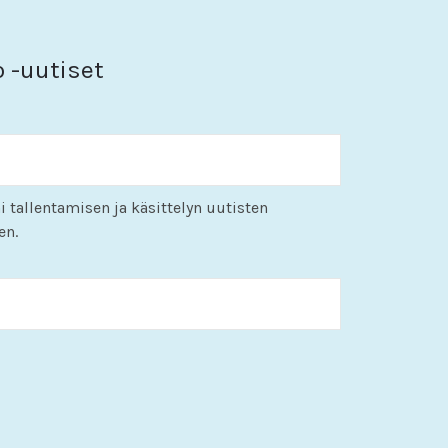
o -uutiset
i tallentamisen ja käsittelyn uutisten
en.
KK
slash
PP
slash
VVVV