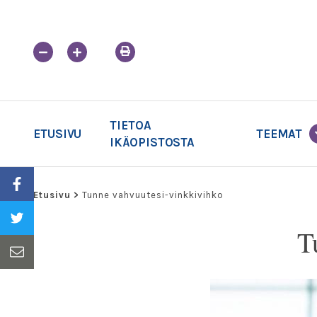
Skip
to
content
TIETOA
ETUSIVU
TEEMAT
IKÄOPISTOSTA
Etusivu
>
Tunne vahvuutesi-vinkkivihko
T