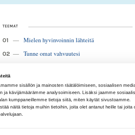
TEEMAT
Mielen hyvinvoinnin lähteitä
Tunne omat vahvuutesi
Elämänmuutoksista eteenpäin
teitä
Itsemyötätunto tuo mielenrauhaa
mamme sisällön ja mainosten räätälöimiseen, sosiaalisen medi
n ja kävijämäärämme analysoimiseen. Lisäksi jaamme sosiaali
Elämäntaidot ja elämänkokemus
alan kumppaneillemme tietoja siitä, miten käytät sivustoamme.
näitä tietoja muihin tietoihin, joita olet antanut heille tai joita 
palvelujaan.