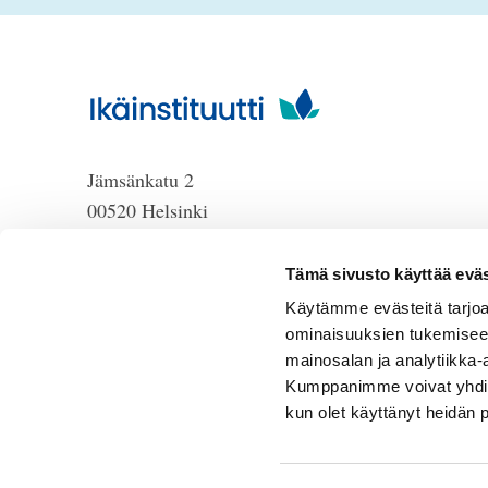
Jämsänkatu 2
00520 Helsinki
puh. 09 6122 160
HUOM!
Lankanumeron
Tämä sivusto käyttää eväs
käyttö loppuu 30.6.2026, sen
Käytämme evästeitä tarjoa
jälkeen numero on 040 350
ominaisuuksien tukemisee
3104
mainosalan ja analytiikka-
Kumppanimme voivat yhdistää 
info@ikainstituutti.fi
kun olet käyttänyt heidän 