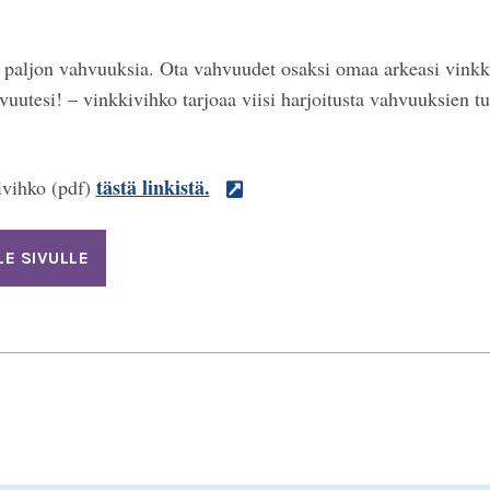
 paljon vahvuuksia. Ota vahvuudet osaksi omaa arkeasi vinkk
utesi! – vinkkivihko tarjoaa viisi harjoitusta vahvuuksien tu
tästä linkistä.
ivihko (pdf)
LE SIVULLE