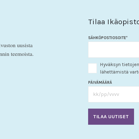
Tilaa Ikäopist
SÄHKÖPOSTIOSOITE
*
ivuston uusista
innin teemoista.
Hyväksyn tietojen
lähettämistä vart
PÄIVÄMÄÄRÄ