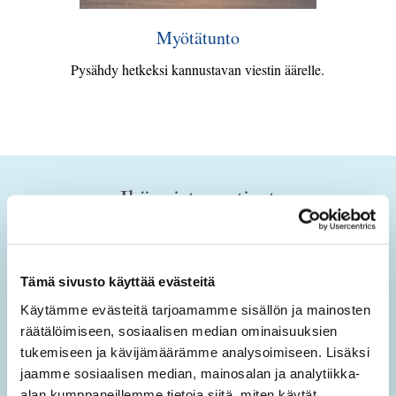
Myötätunto
Pysähdy hetkeksi kannustavan viestin äärelle.
Ikäopisto-uutiset
Tilaamalla sähköisen uutiskirjeen saat tietoa sivuston
uusista sisällöistä sekä ajankohtaisista mielen
Tämä sivusto käyttää evästeitä
hyvinvoinnin teemoista.
Käytämme evästeitä tarjoamamme sisällön ja mainosten
Tilaa Ikäopisto -uutiset
räätälöimiseen, sosiaalisen median ominaisuuksien
tukemiseen ja kävijämäärämme analysoimiseen. Lisäksi
jaamme sosiaalisen median, mainosalan ja analytiikka-
SÄHKÖPOSTIOSOITE
*
alan kumppaneillemme tietoja siitä, miten käytät