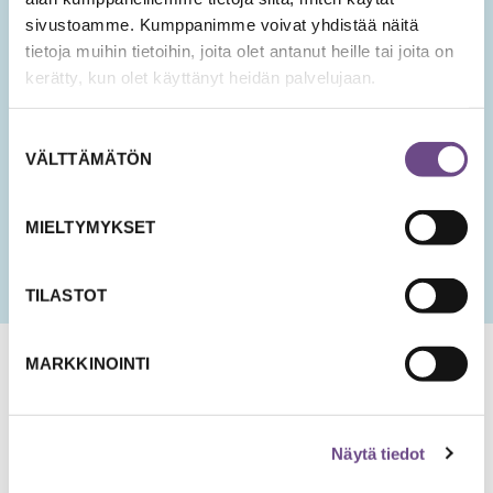
sivustoamme. Kumppanimme voivat yhdistää näitä
tietoja muihin tietoihin, joita olet antanut heille tai joita on
Hyväksyn tietojeni tallentamisen ja käsittelyn
kerätty, kun olet käyttänyt heidän palvelujaan.
uutisten lähettämistä varten.
Suostumuksen
PÄIVÄMÄÄRÄ
VÄLTTÄMÄTÖN
valinta
KK
slash
PP
MIELTYMYKSET
slash
VVV
TILASTOT
MARKKINOINTI
Näytä tiedot