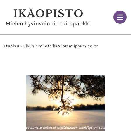
Skip
to
content
Etusivu
›
Sivun nimi otsikko lorem ipsum dolor