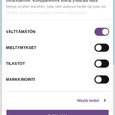
sivustoamme. Kumppanimme voivat yhdistää näitä
tietoja muihin tietoihin, joita olet antanut heille tai joita on
Hyväksyn tietojeni tallentamisen ja käsittelyn
kerätty, kun olet käyttänyt heidän palvelujaan.
uutisten lähettämistä varten.
PÄIVÄMÄÄRÄ
Suostumuksen
KK
VÄLTTÄMÄTÖN
valinta
slash
PP
slash
MIELTYMYKSET
VVV
TILASTOT
MARKKINOINTI
Näytä tiedot
Jämsänkatu 2