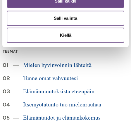
Salli kaikki
00520 Helsinki
HUOM!
puh. 09 6122 160
Lankanumeron käyttö loppuu
Salli valinta
30.6.2026, sen jälkeen numero on 040 350 3104
info@ikainstituutti.fi
Kiellä
TEEMAT
Mielen hyvinvoinnin lähteitä
Tunne omat vahvuutesi
Elämänmuutoksista eteenpäin
Itsemyötätunto tuo mielenrauhaa
Elämäntaidot ja elämänkokemus