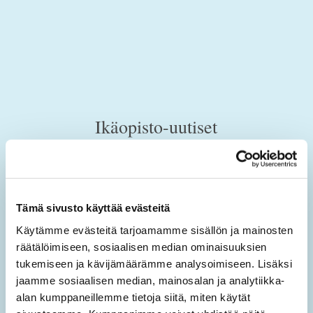
Ikäopisto-uutiset
Tilaamalla sähköisen uutiskirjeen saat tietoa sivuston
uusista sisällöistä sekä ajankohtaisista mielen
hyvinvoinnin teemoista.
Tämä sivusto käyttää evästeitä
Käytämme evästeitä tarjoamamme sisällön ja mainosten
Tilaa Ikäopisto -uutiset
räätälöimiseen, sosiaalisen median ominaisuuksien
tukemiseen ja kävijämäärämme analysoimiseen. Lisäksi
SÄHKÖPOSTIOSOITE
*
jaamme sosiaalisen median, mainosalan ja analytiikka-
alan kumppaneillemme tietoja siitä, miten käytät