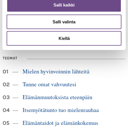
Jämsänkatu 2
Salli kaikki
00520 Helsinki
HUOM!
puh. 09 6122 160
Lankanumeron käyttö loppuu
Salli valinta
30.6.2026, sen jälkeen numero on 040 350 3104
info@ikainstituutti.fi
Kiellä
TEEMAT
Mielen hyvinvoinnin lähteitä
Tunne omat vahvuutesi
Elämänmuutoksista eteenpäin
Itsemyötätunto tuo mielenrauhaa
Elämäntaidot ja elämänkokemus