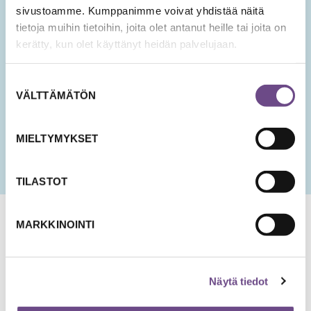
sivustoamme. Kumppanimme voivat yhdistää näitä
tietoja muihin tietoihin, joita olet antanut heille tai joita on
Hyväksyn tietojeni tallentamisen ja käsittelyn
kerätty, kun olet käyttänyt heidän palvelujaan.
uutisten lähettämistä varten.
PÄIVÄMÄÄRÄ
Suostumuksen
KK
VÄLTTÄMÄTÖN
valinta
slash
PP
MIELTYMYKSET
slash
VVV
TILASTOT
MARKKINOINTI
Näytä tiedot