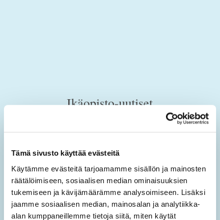
Ikäopisto-uutiset
Tilaamalla sähköisen uutiskirjeen saat tietoa sivuston
uusista sisällöistä sekä ajankohtaisista mielen
Tämä sivusto käyttää evästeitä
hyvinvoinnin teemoista.
Käytämme evästeitä tarjoamamme sisällön ja mainosten
Tilaa Ikäopisto -uutiset
räätälöimiseen, sosiaalisen median ominaisuuksien
tukemiseen ja kävijämäärämme analysoimiseen. Lisäksi
jaamme sosiaalisen median, mainosalan ja analytiikka-
SÄHKÖPOSTIOSOITE
*
alan kumppaneillemme tietoja siitä, miten käytät