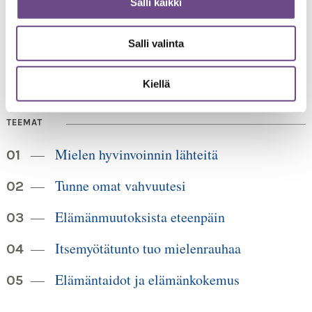
Salli kaikki
00520 Helsinki
HUOM!
puh. 09 6122 160
Lankanumeron käyttö loppuu
Salli valinta
30.6.2026, sen jälkeen numero on 040 350 3104
info@ikainstituutti.fi
Kiellä
TEEMAT
Mielen hyvinvoinnin lähteitä
Tunne omat vahvuutesi
Elämänmuutoksista eteenpäin
Itsemyötätunto tuo mielenrauhaa
Elämäntaidot ja elämänkokemus