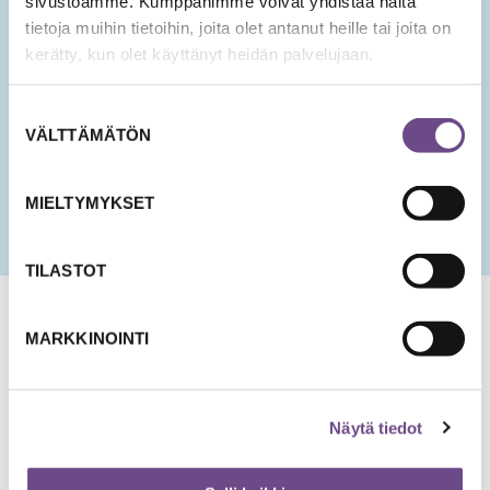
sivustoamme. Kumppanimme voivat yhdistää näitä
tietoja muihin tietoihin, joita olet antanut heille tai joita on
Hyväksyn tietojeni tallentamisen ja käsittelyn
kerätty, kun olet käyttänyt heidän palvelujaan.
uutisten lähettämistä varten.
PÄIVÄMÄÄRÄ
Suostumuksen
KK
VÄLTTÄMÄTÖN
valinta
slash
PP
slash
MIELTYMYKSET
VVV
TILASTOT
MARKKINOINTI
Näytä tiedot
Jämsänkatu 2