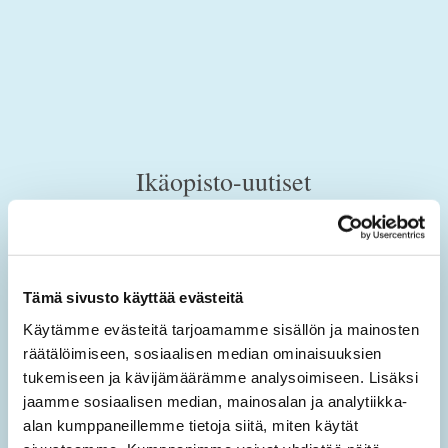
Ikäopisto-uutiset
Tilaamalla sähköisen uutiskirjeen saat tietoa sivuston
uusista sisällöistä sekä ajankohtaisista mielen
hyvinvoinnin teemoista.
Tämä sivusto käyttää evästeitä
Käytämme evästeitä tarjoamamme sisällön ja mainosten
Tilaa Ikäopisto -uutiset
räätälöimiseen, sosiaalisen median ominaisuuksien
tukemiseen ja kävijämäärämme analysoimiseen. Lisäksi
SÄHKÖPOSTIOSOITE
*
jaamme sosiaalisen median, mainosalan ja analytiikka-
alan kumppaneillemme tietoja siitä, miten käytät