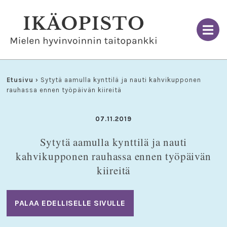
Skip
to
content
Etusivu
›
Sytytä aamulla kynttilä ja nauti kahvikupponen
rauhassa ennen työpäivän kiireitä
07.11.2019
Sytytä aamulla kynttilä ja nauti
kahvikupponen rauhassa ennen työpäivän
kiireitä
PALAA EDELLISELLE SIVULLE