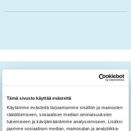
Ikäopisto-uutiset
Tilaamalla sähköisen uutiskirjeen saat tietoa sivuston
uusista sisällöistä sekä ajankohtaisista mielen
Tämä sivusto käyttää evästeitä
hyvinvoinnin teemoista.
Käytämme evästeitä tarjoamamme sisällön ja mainosten
räätälöimiseen, sosiaalisen median ominaisuuksien
Tilaa Ikäopisto -uutiset
tukemiseen ja kävijämäärämme analysoimiseen. Lisäksi
jaamme sosiaalisen median, mainosalan ja analytiikka-