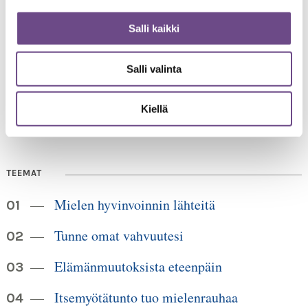
Salli kaikki
Jämsänkatu 2
00520 Helsinki
Salli valinta
HUOM!
puh. 09 6122 160
Lankanumeron käyttö loppuu
30.6.2026, sen jälkeen numero on 040 350 3104
Kiellä
info@ikainstituutti.fi
TEEMAT
Mielen hyvinvoinnin lähteitä
Tunne omat vahvuutesi
Elämänmuutoksista eteenpäin
Itsemyötätunto tuo mielenrauhaa