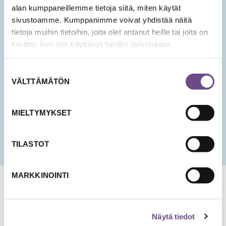
alan kumppaneillemme tietoja siitä, miten käytät
SÄHKÖPOSTIOSOITE
*
sivustoamme. Kumppanimme voivat yhdistää näitä
tietoja muihin tietoihin, joita olet antanut heille tai joita on
kerätty, kun olet käyttänyt heidän palvelujaan.
Hyväksyn tietojeni tallentamisen ja käsittelyn
uutisten lähettämistä varten.
Suostumuksen
VÄLTTÄMÄTÖN
PÄIVÄMÄÄRÄ
valinta
KK
slash
MIELTYMYKSET
PP
slash
VVV
TILASTOT
MARKKINOINTI
Näytä tiedot