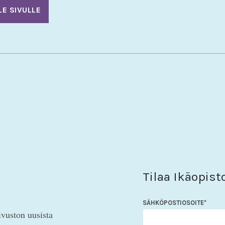
LE SIVULLE
Tilaa Ikäopist
SÄHKÖPOSTIOSOITE
*
ivuston uusista