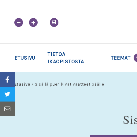
Skip
to
content
TIETOA
ETUSIVU
TEEMAT
IKÄOPISTOSTA
Etusivu
›
Sisällä puen kivat vaatteet päälle
Si