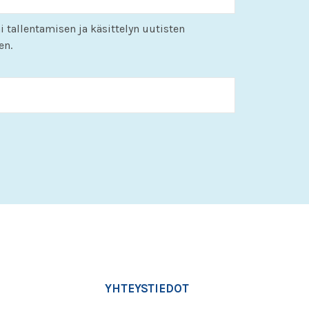
i tallentamisen ja käsittelyn uutisten
en.
KK
slash
PP
slash
VVVV
YHTEYSTIEDOT