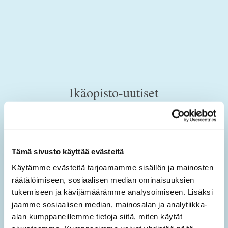
Ikäopisto-uutiset
Tilaamalla sähköisen uutiskirjeen saat tietoa sivuston
uusista sisällöistä sekä ajankohtaisista mielen
hyvinvoinnin teemoista.
Tämä sivusto käyttää evästeitä
Käytämme evästeitä tarjoamamme sisällön ja mainosten
Tilaa Ikäopisto -uutiset
räätälöimiseen, sosiaalisen median ominaisuuksien
tukemiseen ja kävijämäärämme analysoimiseen. Lisäksi
SÄHKÖPOSTIOSOITE
*
jaamme sosiaalisen median, mainosalan ja analytiikka-
alan kumppaneillemme tietoja siitä, miten käytät