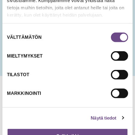
sivustoamme. Kumppanimme voivat yhdistää näitä
tietoja muihin tietoihin, joita olet antanut heille tai joita on
Hyväksyn tietojeni tallentamisen ja käsittelyn
kerätty, kun olet käyttänyt heidän palvelujaan.
uutisten lähettämistä varten.
PÄIVÄMÄÄRÄ
Suostumuksen
KK
VÄLTTÄMÄTÖN
valinta
slash
PP
slash
MIELTYMYKSET
VVV
TILASTOT
MARKKINOINTI
Näytä tiedot
Jämsänkatu 2