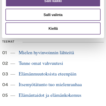
Salli kaikki
00520 Helsinki
HUOM!
puh. 09 6122 160
Lankanumeron käyttö loppuu
Salli valinta
30.6.2026, sen jälkeen numero on 040 350 3104
info@ikainstituutti.fi
Kiellä
TEEMAT
Mielen hyvinvoinnin lähteitä
Tunne omat vahvuutesi
Elämänmuutoksista eteenpäin
Itsemyötätunto tuo mielenrauhaa
Elämäntaidot ja elämänkokemus