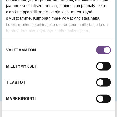
Tilaa Ikäopisto -uutiset
jaamme sosiaalisen median, mainosalan ja analytiikka-
alan kumppaneillemme tietoja siitä, miten käytät
sivustoamme. Kumppanimme voivat yhdistää näitä
SÄHKÖPOSTIOSOITE
*
tietoja muihin tietoihin, joita olet antanut heille tai joita on
kerätty, kun olet käyttänyt heidän palvelujaan.
Hyväksyn tietojeni tallentamisen ja käsittelyn
Suostumuksen
uutisten lähettämistä varten.
VÄLTTÄMÄTÖN
valinta
PÄIVÄMÄÄRÄ
KK
MIELTYMYKSET
slash
PP
slash
TILASTOT
VVV
MARKKINOINTI