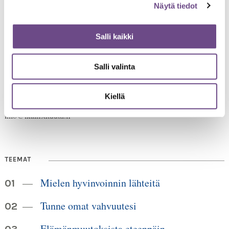
Näytä tiedot
Salli kaikki
Jämsänkatu 2
Salli valinta
00520 Helsinki
HUOM!
puh. 09 6122 160
Lankanumeron käyttö loppuu
Kiellä
30.6.2026, sen jälkeen numero on 040 350 3104
info@ikainstituutti.fi
TEEMAT
Mielen hyvinvoinnin lähteitä
Tunne omat vahvuutesi
Elämänmuutoksista eteenpäin