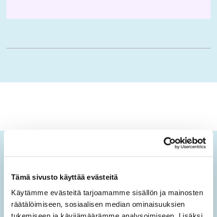
Ikäopisto-uutiset
Tämä sivusto käyttää evästeitä
Tilaamalla sähköisen uutiskirjeen saat tietoa sivuston
uusista sisällöistä sekä ajankohtaisista mielen
Käytämme evästeitä tarjoamamme sisällön ja mainosten
hyvinvoinnin teemoista.
räätälöimiseen, sosiaalisen median ominaisuuksien
tukemiseen ja kävijämäärämme analysoimiseen. Lisäksi