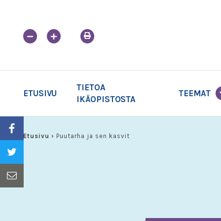
Skip
to
content
TIETOA
ETUSIVU
TEEMAT
IKÄOPISTOSTA
Etusivu
›
Puutarha ja sen kasvit