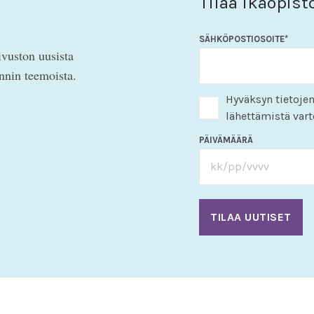
Tilaa Ikäopist
SÄHKÖPOSTIOSOITE
*
ivuston uusista
innin teemoista.
Hyväksyn tietojen
lähettämistä vart
PÄIVÄMÄÄRÄ