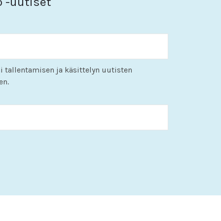
o -uutiset
i tallentamisen ja käsittelyn uutisten
en.
KK
slash
PP
slash
VVVV