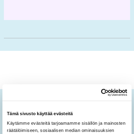
Ikäopisto-uutiset
Tämä sivusto käyttää evästeitä
Tilaamalla sähköisen uutiskirjeen saat tietoa sivuston
Käytämme evästeitä tarjoamamme sisällön ja mainosten
uusista sisällöistä sekä ajankohtaisista mielen
räätälöimiseen, sosiaalisen median ominaisuuksien