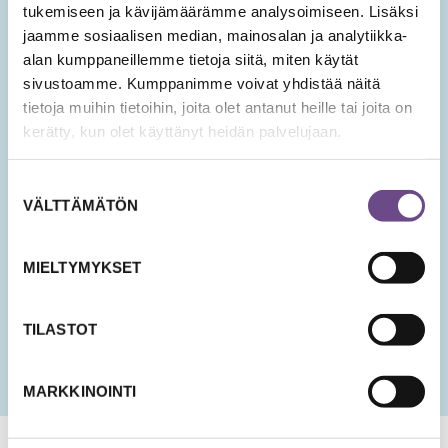
hyvinvoinnin teemoista.
tukemiseen ja kävijämäärämme analysoimiseen. Lisäksi
jaamme sosiaalisen median, mainosalan ja analytiikka-
Tilaa Ikäopisto -uutiset
alan kumppaneillemme tietoja siitä, miten käytät
sivustoamme. Kumppanimme voivat yhdistää näitä
SÄHKÖPOSTIOSOITE
*
tietoja muihin tietoihin, joita olet antanut heille tai joita on
kerätty, kun olet käyttänyt heidän palvelujaan.
Suostumuksen
Hyväksyn tietojeni tallentamisen ja käsittelyn
VÄLTTÄMÄTÖN
valinta
uutisten lähettämistä varten.
PÄIVÄMÄÄRÄ
MIELTYMYKSET
KK
slash
PP
TILASTOT
slash
VVV
MARKKINOINTI