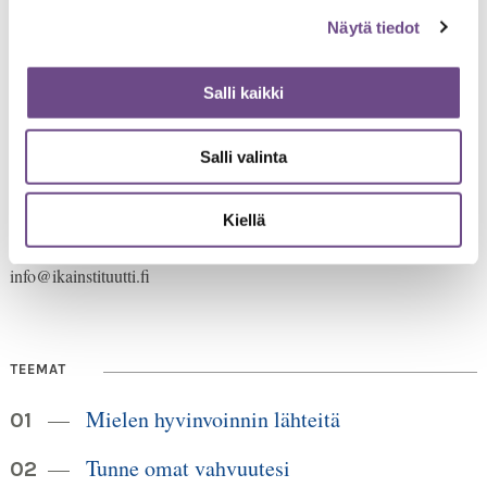
Näytä tiedot
Salli kaikki
Salli valinta
Jämsänkatu 2
00520 Helsinki
HUOM!
puh. 09 6122 160
Lankanumeron käyttö loppuu
Kiellä
30.6.2026, sen jälkeen numero on 040 350 3104
info@ikainstituutti.fi
TEEMAT
Mielen hyvinvoinnin lähteitä
Tunne omat vahvuutesi