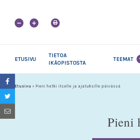
Skip
to
content
TIETOA
ETUSIVU
TEEMAT
IKÄOPISTOSTA
Etusivu
›
Pieni hetki itselle ja ajatuksille päivässä
Pieni 