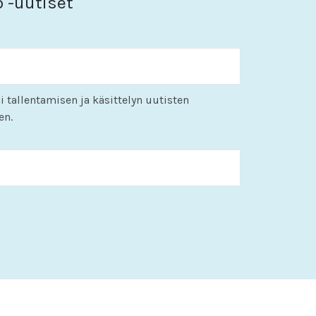
o -uutiset
i tallentamisen ja käsittelyn uutisten
en.
KK
slash
PP
slash
VVVV