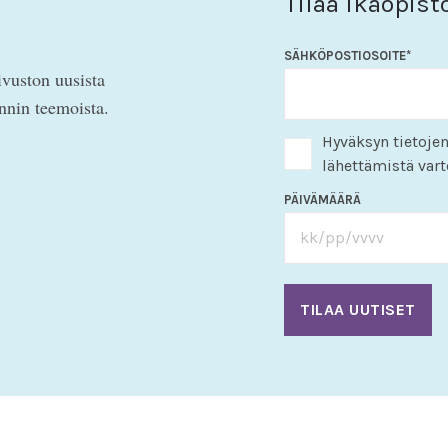
Tilaa Ikäopist
SÄHKÖPOSTIOSOITE
*
ivuston uusista
innin teemoista.
Hyväksyn tietojen
lähettämistä vart
PÄIVÄMÄÄRÄ