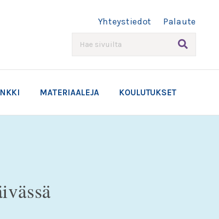
Yhteystiedot
Palaute
HAE
ANKKI
MATERIAALEJA
KOULUTUKSET
äivässä