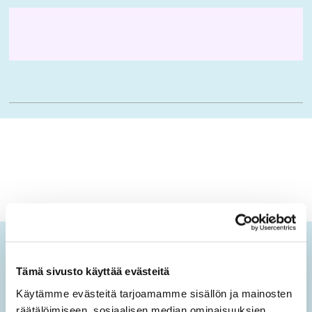
Ikäopisto-uutiset
Tämä sivusto käyttää evästeitä
Tilaamalla sähköisen uutiskirjeen saat tietoa sivuston
Käytämme evästeitä tarjoamamme sisällön ja mainosten
uusista sisällöistä sekä ajankohtaisista mielen
räätälöimiseen, sosiaalisen median ominaisuuksien