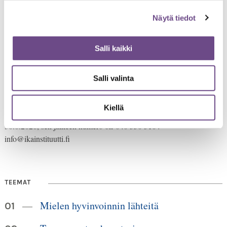
Näytä tiedot
Salli kaikki
Salli valinta
Jämsänkatu 2
00520 Helsinki
Kiellä
HUOM!
puh. 09 6122 160
Lankanumeron käyttö loppuu
30.6.2026, sen jälkeen numero on 040 350 3104
info@ikainstituutti.fi
TEEMAT
Mielen hyvinvoinnin lähteitä