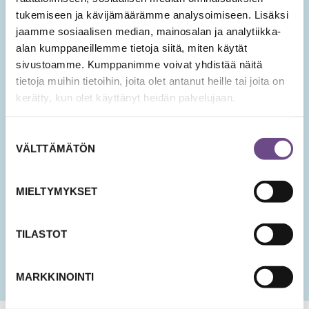
hyvinvoinnin teemoista.
tukemiseen ja kävijämäärämme analysoimiseen. Lisäksi
jaamme sosiaalisen median, mainosalan ja analytiikka-
Tilaa Ikäopisto -uutiset
alan kumppaneillemme tietoja siitä, miten käytät
sivustoamme. Kumppanimme voivat yhdistää näitä
tietoja muihin tietoihin, joita olet antanut heille tai joita on
SÄHKÖPOSTIOSOITE
*
kerätty, kun olet käyttänyt heidän palvelujaan.
Suostumuksen
Hyväksyn tietojeni tallentamisen ja käsittelyn
VÄLTTÄMÄTÖN
valinta
uutisten lähettämistä varten.
PÄIVÄMÄÄRÄ
MIELTYMYKSET
KK
slash
PP
TILASTOT
slash
VVV
MARKKINOINTI