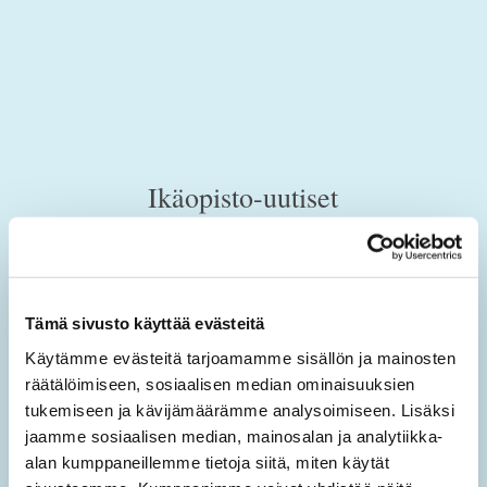
Ikäopisto-uutiset
Tilaamalla sähköisen uutiskirjeen saat tietoa sivuston
uusista sisällöistä sekä ajankohtaisista mielen
hyvinvoinnin teemoista.
Tämä sivusto käyttää evästeitä
Käytämme evästeitä tarjoamamme sisällön ja mainosten
Tilaa Ikäopisto -uutiset
räätälöimiseen, sosiaalisen median ominaisuuksien
tukemiseen ja kävijämäärämme analysoimiseen. Lisäksi
SÄHKÖPOSTIOSOITE
*
jaamme sosiaalisen median, mainosalan ja analytiikka-
alan kumppaneillemme tietoja siitä, miten käytät