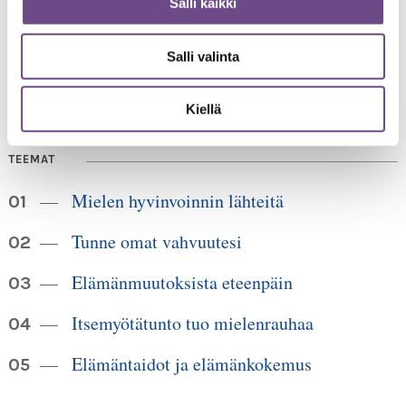
Salli kaikki
00520 Helsinki
HUOM!
puh. 09 6122 160
Lankanumeron käyttö loppuu
Salli valinta
30.6.2026, sen jälkeen numero on 040 350 3104
info@ikainstituutti.fi
Kiellä
TEEMAT
Mielen hyvinvoinnin lähteitä
Tunne omat vahvuutesi
Elämänmuutoksista eteenpäin
Itsemyötätunto tuo mielenrauhaa
Elämäntaidot ja elämänkokemus