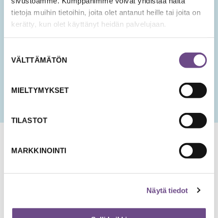
sivustoamme. Kumppanimme voivat yhdistää näitä
tietoja muihin tietoihin, joita olet antanut heille tai joita on
Hyväksyn tietojeni tallentamisen ja käsittelyn
kerätty, kun olet käyttänyt heidän palvelujaan.
uutisten lähettämistä varten.
PÄIVÄMÄÄRÄ
Suostumuksen
KK
VÄLTTÄMÄTÖN
valinta
slash
PP
slash
MIELTYMYKSET
VVV
TILASTOT
MARKKINOINTI
Näytä tiedot
Jämsänkatu 2