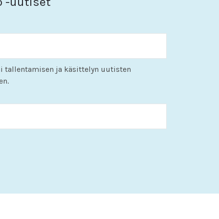
o -uutiset
i tallentamisen ja käsittelyn uutisten
en.
KK
slash
PP
slash
VVVV