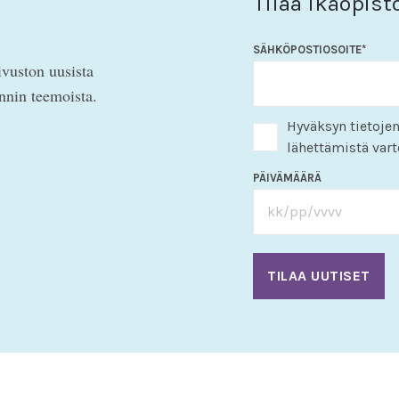
Tilaa Ikäopist
SÄHKÖPOSTIOSOITE
*
ivuston uusista
innin teemoista.
Hyväksyn tietojen
lähettämistä vart
PÄIVÄMÄÄRÄ