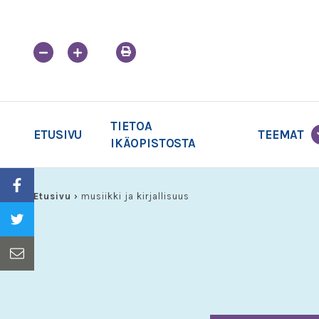
Skip
to
content
TIETOA
ETUSIVU
TEEMAT
IKÄOPISTOSTA
Etusivu
›
musiikki ja kirjallisuus