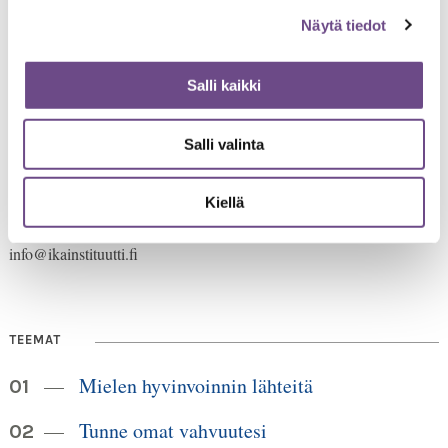
Näytä tiedot
Salli kaikki
Salli valinta
Jämsänkatu 2
00520 Helsinki
HUOM!
puh. 09 6122 160
Lankanumeron käyttö loppuu
Kiellä
30.6.2026, sen jälkeen numero on 040 350 3104
info@ikainstituutti.fi
TEEMAT
Mielen hyvinvoinnin lähteitä
Tunne omat vahvuutesi