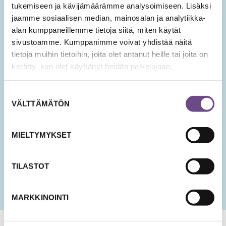
hyvinvoinnin teemoista.
tukemiseen ja kävijämäärämme analysoimiseen. Lisäksi
jaamme sosiaalisen median, mainosalan ja analytiikka-
Tilaa Ikäopisto -uutiset
alan kumppaneillemme tietoja siitä, miten käytät
sivustoamme. Kumppanimme voivat yhdistää näitä
SÄHKÖPOSTIOSOITE
*
tietoja muihin tietoihin, joita olet antanut heille tai joita on
kerätty, kun olet käyttänyt heidän palvelujaan.
Suostumuksen
Hyväksyn tietojeni tallentamisen ja käsittelyn
VÄLTTÄMÄTÖN
valinta
uutisten lähettämistä varten.
PÄIVÄMÄÄRÄ
MIELTYMYKSET
KK
slash
PP
TILASTOT
slash
VVV
MARKKINOINTI