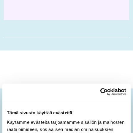
Ikäopisto-uutiset
Tämä sivusto käyttää evästeitä
Tilaamalla sähköisen uutiskirjeen saat tietoa sivuston
Käytämme evästeitä tarjoamamme sisällön ja mainosten
uusista sisällöistä sekä ajankohtaisista mielen
räätälöimiseen, sosiaalisen median ominaisuuksien