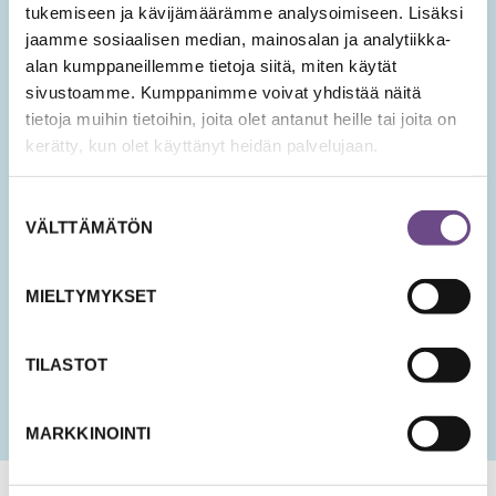
hyvinvoinnin teemoista.
tukemiseen ja kävijämäärämme analysoimiseen. Lisäksi
jaamme sosiaalisen median, mainosalan ja analytiikka-
Tilaa Ikäopisto -uutiset
alan kumppaneillemme tietoja siitä, miten käytät
sivustoamme. Kumppanimme voivat yhdistää näitä
SÄHKÖPOSTIOSOITE
*
tietoja muihin tietoihin, joita olet antanut heille tai joita on
kerätty, kun olet käyttänyt heidän palvelujaan.
Suostumuksen
Hyväksyn tietojeni tallentamisen ja käsittelyn
VÄLTTÄMÄTÖN
valinta
uutisten lähettämistä varten.
PÄIVÄMÄÄRÄ
MIELTYMYKSET
KK
slash
PP
TILASTOT
slash
VVV
MARKKINOINTI