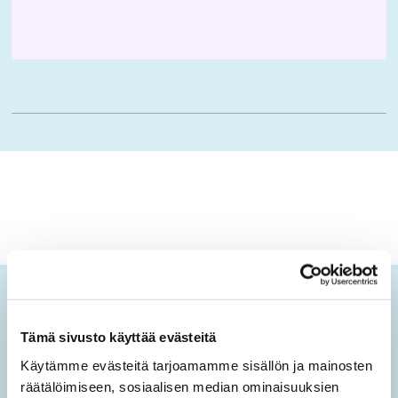
Ikäopisto-uutiset
Tämä sivusto käyttää evästeitä
Tilaamalla sähköisen uutiskirjeen saat tietoa sivuston
Käytämme evästeitä tarjoamamme sisällön ja mainosten
uusista sisällöistä sekä ajankohtaisista mielen
räätälöimiseen, sosiaalisen median ominaisuuksien