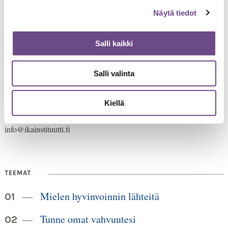
Näytä tiedot
Salli kaikki
Salli valinta
Jämsänkatu 2
00520 Helsinki
HUOM!
puh. 09 6122 160
Lankanumeron käyttö loppuu
Kiellä
30.6.2026, sen jälkeen numero on 040 350 3104
info@ikainstituutti.fi
TEEMAT
Mielen hyvinvoinnin lähteitä
Tunne omat vahvuutesi