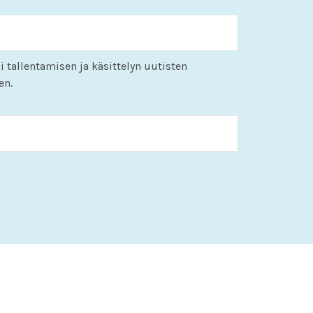
i tallentamisen ja käsittelyn uutisten
en.
KK
slash
PP
slash
VVVV