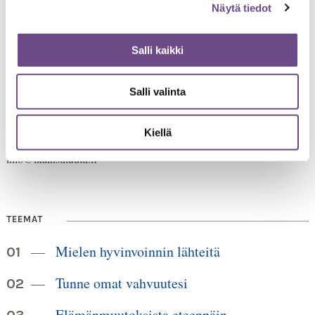
Näytä tiedot
Salli kaikki
Jämsänkatu 2
Salli valinta
00520 Helsinki
HUOM!
puh. 09 6122 160
Lankanumeron käyttö loppuu
Kiellä
30.6.2026, sen jälkeen numero on 040 350 3104
info@ikainstituutti.fi
TEEMAT
Mielen hyvinvoinnin lähteitä
Tunne omat vahvuutesi
Elämänmuutoksista eteenpäin