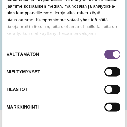
Tilaa Ikäopisto -uutiset
jaamme sosiaalisen median, mainosalan ja analytiikka-
alan kumppaneillemme tietoja siitä, miten käytät
sivustoamme. Kumppanimme voivat yhdistää näitä
SÄHKÖPOSTIOSOITE
*
tietoja muihin tietoihin, joita olet antanut heille tai joita on
kerätty, kun olet käyttänyt heidän palvelujaan.
Hyväksyn tietojeni tallentamisen ja käsittelyn
Suostumuksen
uutisten lähettämistä varten.
VÄLTTÄMÄTÖN
valinta
PÄIVÄMÄÄRÄ
KK
MIELTYMYKSET
slash
PP
slash
TILASTOT
VVV
MARKKINOINTI