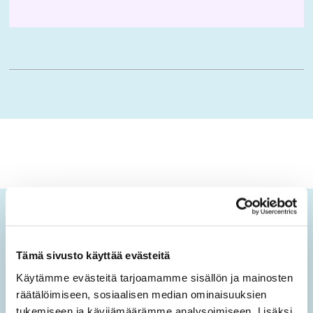
Ikäopisto-uutiset
Tämä sivusto käyttää evästeitä
Tilaamalla sähköisen uutiskirjeen saat tietoa sivuston
uusista sisällöistä sekä ajankohtaisista mielen
Käytämme evästeitä tarjoamamme sisällön ja mainosten
hyvinvoinnin teemoista.
räätälöimiseen, sosiaalisen median ominaisuuksien
tukemiseen ja kävijämäärämme analysoimiseen. Lisäksi