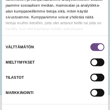
Tilaa Ikäopisto -uutiset
jaamme sosiaalisen median, mainosalan ja analytiikka-
alan kumppaneillemme tietoja siitä, miten käytät
sivustoamme. Kumppanimme voivat yhdistää näitä
SÄHKÖPOSTIOSOITE
*
tietoja muihin tietoihin, joita olet antanut heille tai joita on
kerätty, kun olet käyttänyt heidän palvelujaan.
Hyväksyn tietojeni tallentamisen ja käsittelyn
Suostumuksen
uutisten lähettämistä varten.
VÄLTTÄMÄTÖN
valinta
PÄIVÄMÄÄRÄ
KK
MIELTYMYKSET
slash
PP
slash
TILASTOT
VVV
MARKKINOINTI