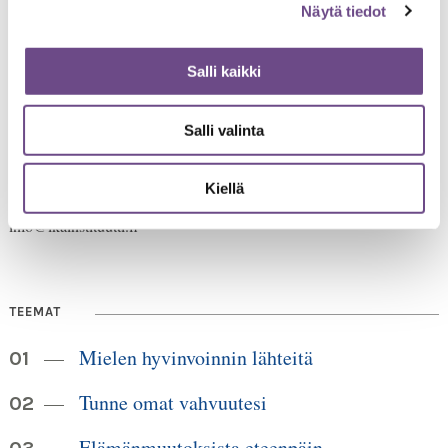
Näytä tiedot
Salli kaikki
Jämsänkatu 2
Salli valinta
00520 Helsinki
HUOM!
puh. 09 6122 160
Lankanumeron käyttö loppuu
Kiellä
30.6.2026, sen jälkeen numero on 040 350 3104
info@ikainstituutti.fi
TEEMAT
Mielen hyvinvoinnin lähteitä
Tunne omat vahvuutesi
Elämänmuutoksista eteenpäin