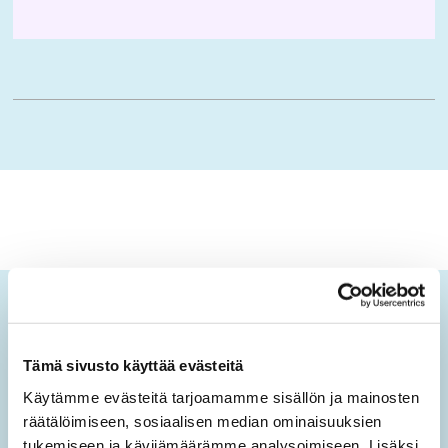
Ikäopisto-uutiset
Tämä sivusto käyttää evästeitä
Tilaamalla sähköisen uutiskirjeen saat tietoa sivuston
uusista sisällöistä sekä ajankohtaisista mielen
Käytämme evästeitä tarjoamamme sisällön ja mainosten
hyvinvoinnin teemoista.
räätälöimiseen, sosiaalisen median ominaisuuksien
tukemiseen ja kävijämäärämme analysoimiseen. Lisäksi