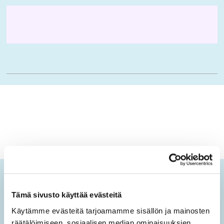
Ikäopisto-uutiset
Tämä sivusto käyttää evästeitä
Tilaamalla sähköisen uutiskirjeen saat tietoa sivuston
Käytämme evästeitä tarjoamamme sisällön ja mainosten
uusista sisällöistä sekä ajankohtaisista mielen
räätälöimiseen, sosiaalisen median ominaisuuksien