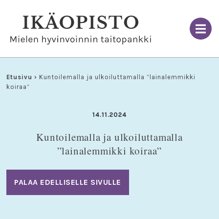
Skip
to
content
Etusivu
›
Kuntoilemalla ja ulkoiluttamalla ”lainalemmikki
koiraa”
14.11.2024
Kuntoilemalla ja ulkoiluttamalla
”lainalemmikki koiraa”
PALAA EDELLISELLE SIVULLE