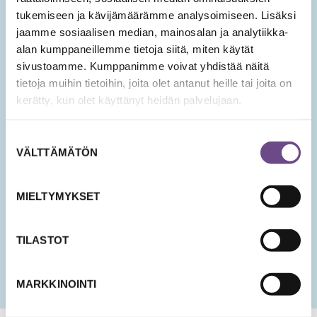
hyvinvoinnin teemoista.
tukemiseen ja kävijämäärämme analysoimiseen. Lisäksi
jaamme sosiaalisen median, mainosalan ja analytiikka-
Tilaa Ikäopisto -uutiset
alan kumppaneillemme tietoja siitä, miten käytät
sivustoamme. Kumppanimme voivat yhdistää näitä
tietoja muihin tietoihin, joita olet antanut heille tai joita on
SÄHKÖPOSTIOSOITE
*
kerätty, kun olet käyttänyt heidän palvelujaan.
Suostumuksen
Hyväksyn tietojeni tallentamisen ja käsittelyn
VÄLTTÄMÄTÖN
valinta
uutisten lähettämistä varten.
PÄIVÄMÄÄRÄ
MIELTYMYKSET
KK
slash
PP
TILASTOT
slash
VVV
MARKKINOINTI