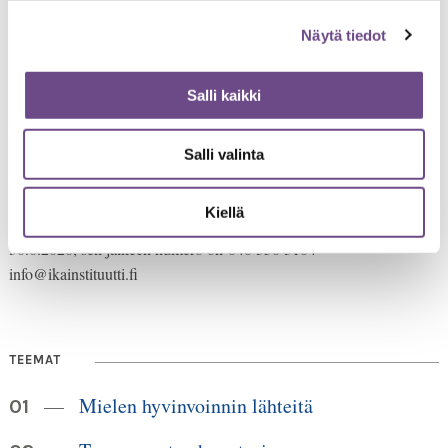
Näytä tiedot
Salli kaikki
Salli valinta
Jämsänkatu 2
00520 Helsinki
Kiellä
HUOM!
puh. 09 6122 160
Lankanumeron käyttö loppuu
30.6.2026, sen jälkeen numero on 040 350 3104
info@ikainstituutti.fi
TEEMAT
Mielen hyvinvoinnin lähteitä