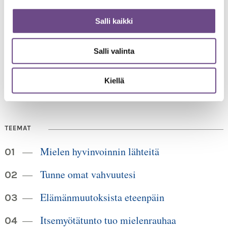
Salli kaikki
Jämsänkatu 2
00520 Helsinki
Salli valinta
HUOM!
puh. 09 6122 160
Lankanumeron käyttö loppuu
30.6.2026, sen jälkeen numero on 040 350 3104
Kiellä
info@ikainstituutti.fi
TEEMAT
Mielen hyvinvoinnin lähteitä
Tunne omat vahvuutesi
Elämänmuutoksista eteenpäin
Itsemyötätunto tuo mielenrauhaa