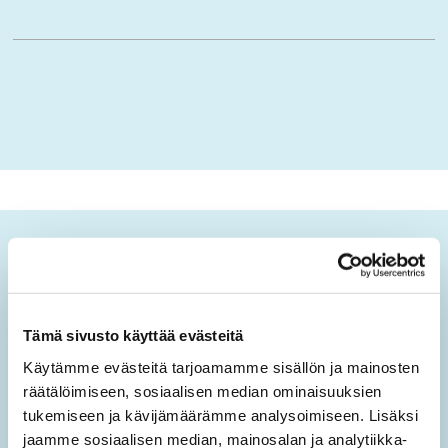
Ikäopisto-uutiset
Tilaamalla sähköisen uutiskirjeen saat tietoa sivuston
uusista sisällöistä sekä ajankohtaisista mielen
Tämä sivusto käyttää evästeitä
hyvinvoinnin teemoista.
Käytämme evästeitä tarjoamamme sisällön ja mainosten
räätälöimiseen, sosiaalisen median ominaisuuksien
Tilaa Ikäopisto -uutiset
tukemiseen ja kävijämäärämme analysoimiseen. Lisäksi
jaamme sosiaalisen median, mainosalan ja analytiikka-