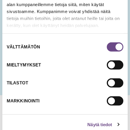
alan kumppaneillemme tietoja siitä, miten käytät
SÄHKÖPOSTIOSOITE
*
sivustoamme. Kumppanimme voivat yhdistää näitä
tietoja muihin tietoihin, joita olet antanut heille tai joita on
kerätty, kun olet käyttänyt heidän palvelujaan.
Hyväksyn tietojeni tallentamisen ja käsittelyn
uutisten lähettämistä varten.
Suostumuksen
VÄLTTÄMÄTÖN
PÄIVÄMÄÄRÄ
valinta
KK
slash
MIELTYMYKSET
PP
slash
VVV
TILASTOT
MARKKINOINTI
Näytä tiedot