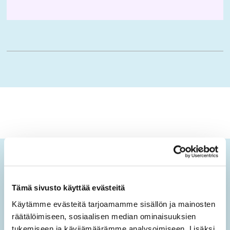
Ikäopisto-uutiset
Tämä sivusto käyttää evästeitä
Tilaamalla sähköisen uutiskirjeen saat tietoa sivuston
uusista sisällöistä sekä ajankohtaisista mielen
Käytämme evästeitä tarjoamamme sisällön ja mainosten
hyvinvoinnin teemoista.
räätälöimiseen, sosiaalisen median ominaisuuksien
tukemiseen ja kävijämäärämme analysoimiseen. Lisäksi