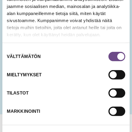
Tilaa Ikäopisto -uutiset
jaamme sosiaalisen median, mainosalan ja analytiikka-
alan kumppaneillemme tietoja siitä, miten käytät
sivustoamme. Kumppanimme voivat yhdistää näitä
SÄHKÖPOSTIOSOITE
*
tietoja muihin tietoihin, joita olet antanut heille tai joita on
kerätty, kun olet käyttänyt heidän palvelujaan.
Hyväksyn tietojeni tallentamisen ja käsittelyn
Suostumuksen
uutisten lähettämistä varten.
VÄLTTÄMÄTÖN
valinta
PÄIVÄMÄÄRÄ
KK
MIELTYMYKSET
slash
PP
slash
TILASTOT
VVV
MARKKINOINTI