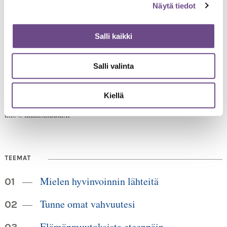
Näytä tiedot
Salli kaikki
Jämsänkatu 2
Salli valinta
00520 Helsinki
HUOM!
puh. 09 6122 160
Lankanumeron käyttö loppuu
Kiellä
30.6.2026, sen jälkeen numero on 040 350 3104
info@ikainstituutti.fi
TEEMAT
Mielen hyvinvoinnin lähteitä
Tunne omat vahvuutesi
Elämänmuutoksista eteenpäin