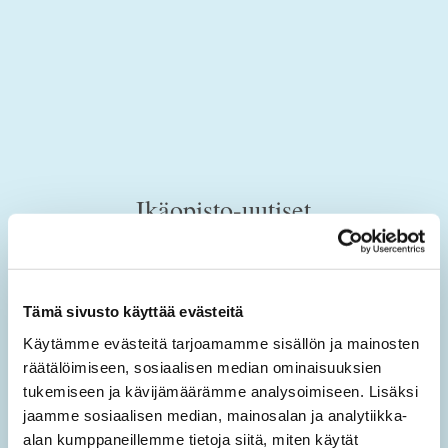
Ikäopisto-uutiset
Tilaamalla sähköisen uutiskirjeen saat tietoa sivuston
uusista sisällöistä sekä ajankohtaisista mielen
Tämä sivusto käyttää evästeitä
hyvinvoinnin teemoista.
Käytämme evästeitä tarjoamamme sisällön ja mainosten
Tilaa Ikäopisto -uutiset
räätälöimiseen, sosiaalisen median ominaisuuksien
tukemiseen ja kävijämäärämme analysoimiseen. Lisäksi
jaamme sosiaalisen median, mainosalan ja analytiikka-
SÄHKÖPOSTIOSOITE
*
alan kumppaneillemme tietoja siitä, miten käytät