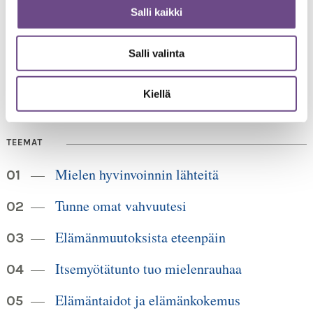
Jämsänkatu 2
Salli kaikki
00520 Helsinki
HUOM!
puh. 09 6122 160
Lankanumeron käyttö loppuu
Salli valinta
30.6.2026, sen jälkeen numero on 040 350 3104
info@ikainstituutti.fi
Kiellä
TEEMAT
Mielen hyvinvoinnin lähteitä
Tunne omat vahvuutesi
Elämänmuutoksista eteenpäin
Itsemyötätunto tuo mielenrauhaa
Elämäntaidot ja elämänkokemus