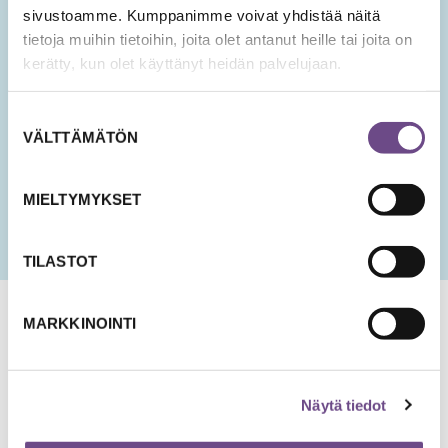
sivustoamme. Kumppanimme voivat yhdistää näitä
tietoja muihin tietoihin, joita olet antanut heille tai joita on
Hyväksyn tietojeni tallentamisen ja käsittelyn
kerätty, kun olet käyttänyt heidän palvelujaan.
uutisten lähettämistä varten.
PÄIVÄMÄÄRÄ
Suostumuksen
KK
VÄLTTÄMÄTÖN
valinta
slash
PP
MIELTYMYKSET
slash
VVV
TILASTOT
MARKKINOINTI
Näytä tiedot