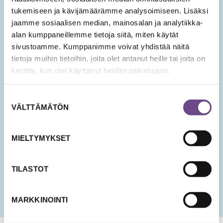
hyvinvoinnin teemoista.
tukemiseen ja kävijämäärämme analysoimiseen. Lisäksi
jaamme sosiaalisen median, mainosalan ja analytiikka-
Tilaa Ikäopisto -uutiset
alan kumppaneillemme tietoja siitä, miten käytät
sivustoamme. Kumppanimme voivat yhdistää näitä
tietoja muihin tietoihin, joita olet antanut heille tai joita on
SÄHKÖPOSTIOSOITE
*
kerätty, kun olet käyttänyt heidän palvelujaan.
Suostumuksen
Hyväksyn tietojeni tallentamisen ja käsittelyn
VÄLTTÄMÄTÖN
valinta
uutisten lähettämistä varten.
PÄIVÄMÄÄRÄ
MIELTYMYKSET
KK
slash
PP
TILASTOT
slash
VVV
MARKKINOINTI