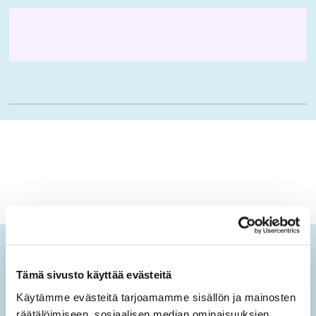
Ikäopisto-uutiset
Tämä sivusto käyttää evästeitä
Tilaamalla sähköisen uutiskirjeen saat tietoa sivuston
Käytämme evästeitä tarjoamamme sisällön ja mainosten
uusista sisällöistä sekä ajankohtaisista mielen
räätälöimiseen, sosiaalisen median ominaisuuksien