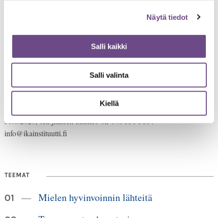
Näytä tiedot
Salli kaikki
Salli valinta
Jämsänkatu 2
00520 Helsinki
Kiellä
HUOM!
puh. 09 6122 160
Lankanumeron käyttö loppuu
30.6.2026, sen jälkeen numero on 040 350 3104
info@ikainstituutti.fi
TEEMAT
Mielen hyvinvoinnin lähteitä