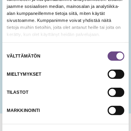
Tilaa Ikäopisto -uutiset
jaamme sosiaalisen median, mainosalan ja analytiikka-
alan kumppaneillemme tietoja siitä, miten käytät
sivustoamme. Kumppanimme voivat yhdistää näitä
SÄHKÖPOSTIOSOITE
*
tietoja muihin tietoihin, joita olet antanut heille tai joita on
kerätty, kun olet käyttänyt heidän palvelujaan.
Hyväksyn tietojeni tallentamisen ja käsittelyn
Suostumuksen
uutisten lähettämistä varten.
VÄLTTÄMÄTÖN
valinta
PÄIVÄMÄÄRÄ
KK
MIELTYMYKSET
slash
PP
slash
TILASTOT
VVV
MARKKINOINTI