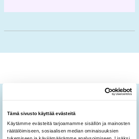
Ikäopisto-uutiset
Tämä sivusto käyttää evästeitä
Tilaamalla sähköisen uutiskirjeen saat tietoa sivuston
uusista sisällöistä sekä ajankohtaisista mielen
Käytämme evästeitä tarjoamamme sisällön ja mainosten
hyvinvoinnin teemoista.
räätälöimiseen, sosiaalisen median ominaisuuksien
tukemiseen ja kävijämäärämme analysoimiseen. Lisäksi