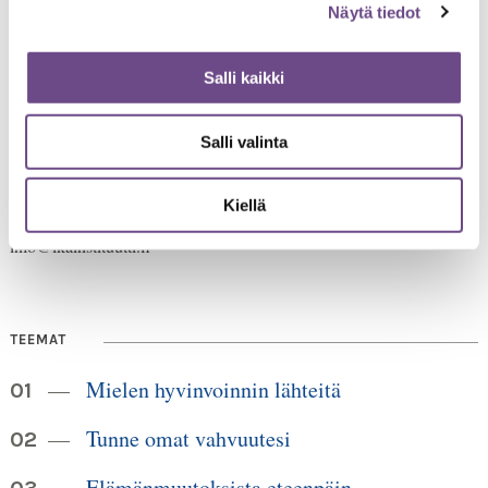
Näytä tiedot
Salli kaikki
Jämsänkatu 2
Salli valinta
00520 Helsinki
HUOM!
puh. 09 6122 160
Lankanumeron käyttö loppuu
Kiellä
30.6.2026, sen jälkeen numero on 040 350 3104
info@ikainstituutti.fi
TEEMAT
Mielen hyvinvoinnin lähteitä
Tunne omat vahvuutesi
Elämänmuutoksista eteenpäin