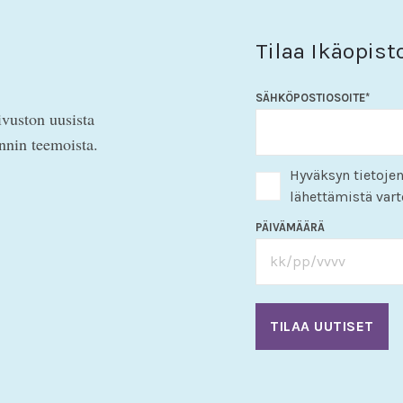
Tilaa Ikäopist
SÄHKÖPOSTIOSOITE
*
ivuston uusista
innin teemoista.
Hyväksyn tietojen
lähettämistä vart
PÄIVÄMÄÄRÄ