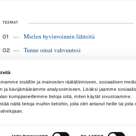
TEEMAT
Mielen hyvinvoinnin lähteitä
Tunne omat vahvuutesi
Elämänmuutoksista eteenpäin
teitä
Itsemyötätunto tuo mielenrauhaa
mamme sisällön ja mainosten räätälöimiseen, sosiaalisen medi
n ja kävijämäärämme analysoimiseen. Lisäksi jaamme sosiaali
Elämäntaidot ja elämänkokemus
alan kumppaneillemme tietoja siitä, miten käytät sivustoamme.
näitä tietoja muihin tietoihin, joita olet antanut heille tai joita 
palvelujaan.