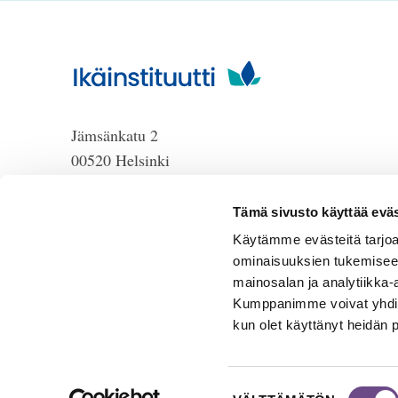
Jämsänkatu 2
00520 Helsinki
puh. 09 6122 160
HUOM!
Lankanumeron
Tämä sivusto käyttää eväs
käyttö loppuu 30.6.2026, sen
Käytämme evästeitä tarjoa
jälkeen numero on 040 350
ominaisuuksien tukemisee
3104
mainosalan ja analytiikka-
Kumppanimme voivat yhdistää 
info@ikainstituutti.fi
kun olet käyttänyt heidän 
Suostumuksen