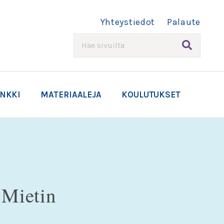
Yhteystiedot
Palaute
HAE
ANKKI
MATERIAALEJA
KOULUTUKSET
t.Mietin