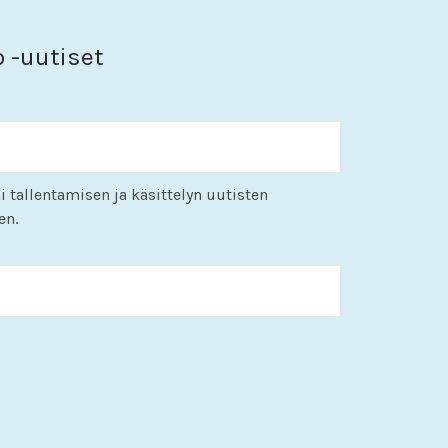
o -uutiset
i tallentamisen ja käsittelyn uutisten
en.
KK
slash
PP
slash
VVVV