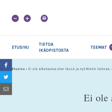
Skip
to
content
TIETOA
ETUSIVU
TEEMAT
IKÄOPISTOSTA
Etusivu
›
Ei ole aikataulua,olen tässä ja nyt.Mietin tulevaa,
Ei ole 