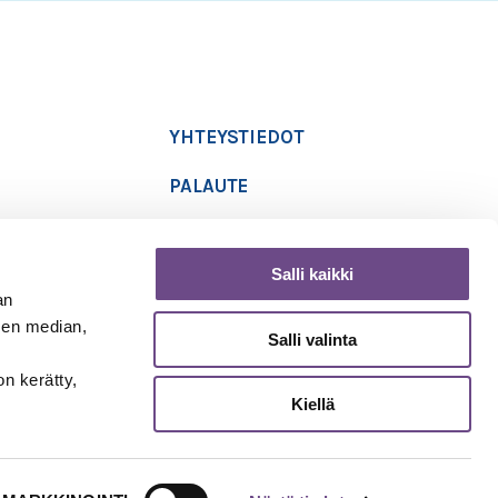
YHTEYSTIEDOT
PALAUTE
TIETOSUOJASELOSTE
Salli kaikki
SAAVUTETTAVUUSSELOSTE
an
sen median,
Salli valinta
Copyright 2019 Ikäinstituutti
on kerätty,
Kiellä