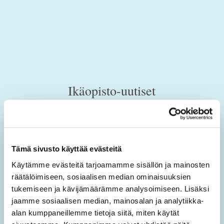
Ikäopisto-uutiset
Tilaamalla sähköisen uutiskirjeen saat tietoa sivuston
uusista sisällöistä sekä ajankohtaisista mielen
hyvinvoinnin teemoista.
Tämä sivusto käyttää evästeitä
Käytämme evästeitä tarjoamamme sisällön ja mainosten
Tilaa Ikäopisto -uutiset
räätälöimiseen, sosiaalisen median ominaisuuksien
tukemiseen ja kävijämäärämme analysoimiseen. Lisäksi
SÄHKÖPOSTIOSOITE
*
jaamme sosiaalisen median, mainosalan ja analytiikka-
alan kumppaneillemme tietoja siitä, miten käytät