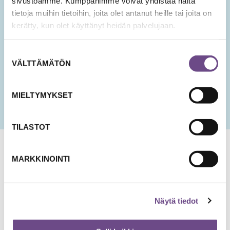
sivustoamme. Kumppanimme voivat yhdistää näitä
tietoja muihin tietoihin, joita olet antanut heille tai joita on
Hyväksyn tietojeni tallentamisen ja käsittelyn
kerätty, kun olet käyttänyt heidän palvelujaan.
uutisten lähettämistä varten.
PÄIVÄMÄÄRÄ
Suostumuksen
KK
VÄLTTÄMÄTÖN
valinta
slash
PP
slash
MIELTYMYKSET
VVV
TILASTOT
MARKKINOINTI
Näytä tiedot
Jämsänkatu 2