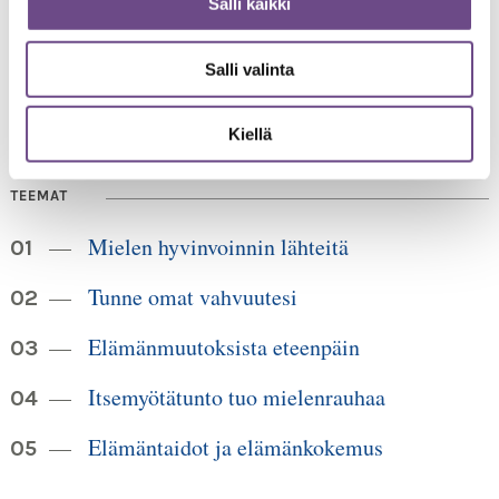
Salli kaikki
00520 Helsinki
HUOM!
puh. 09 6122 160
Lankanumeron käyttö loppuu
Salli valinta
30.6.2026, sen jälkeen numero on 040 350 3104
info@ikainstituutti.fi
Kiellä
TEEMAT
Mielen hyvinvoinnin lähteitä
Tunne omat vahvuutesi
Elämänmuutoksista eteenpäin
Itsemyötätunto tuo mielenrauhaa
Elämäntaidot ja elämänkokemus