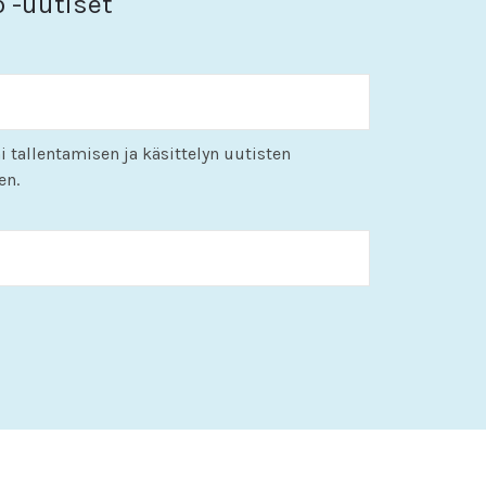
o -uutiset
i tallentamisen ja käsittelyn uutisten
en.
KK
slash
PP
slash
VVVV