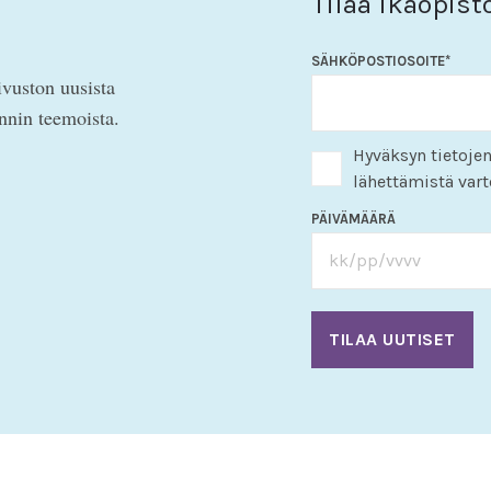
Tilaa Ikäopist
SÄHKÖPOSTIOSOITE
*
ivuston uusista
innin teemoista.
Hyväksyn tietojen
lähettämistä vart
PÄIVÄMÄÄRÄ