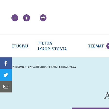
Skip
to
content
TIETOA
ETUSIVU
TEEMAT
IKÄOPISTOSTA
Etusivu
›
Armollisuus itselle rauhoittaa
A