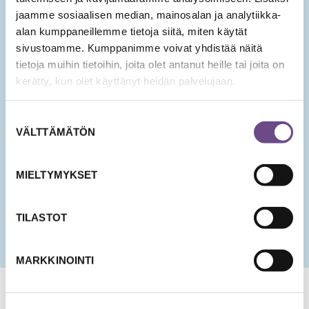
Tilaa Ikäopisto -uutiset
jaamme sosiaalisen median, mainosalan ja analytiikka-
alan kumppaneillemme tietoja siitä, miten käytät
sivustoamme. Kumppanimme voivat yhdistää näitä
SÄHKÖPOSTIOSOITE
*
tietoja muihin tietoihin, joita olet antanut heille tai joita on
kerätty, kun olet käyttänyt heidän palvelujaan.
Hyväksyn tietojeni tallentamisen ja käsittelyn
Suostumuksen
uutisten lähettämistä varten.
VÄLTTÄMÄTÖN
valinta
PÄIVÄMÄÄRÄ
KK
MIELTYMYKSET
slash
PP
slash
TILASTOT
VVV
MARKKINOINTI