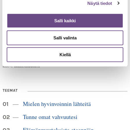
Näytä tiedot
Salli kaikki
Jämsänkatu 2
Salli valinta
00520 Helsinki
HUOM!
puh. 09 6122 160
Lankanumeron käyttö loppuu
Kiellä
30.6.2026, sen jälkeen numero on 040 350 3104
info@ikainstituutti.fi
TEEMAT
Mielen hyvinvoinnin lähteitä
Tunne omat vahvuutesi
Elämänmuutoksista eteenpäin