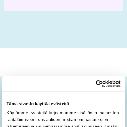
Ikäopisto-uutiset
Tämä sivusto käyttää evästeitä
Tilaamalla sähköisen uutiskirjeen saat tietoa sivuston
uusista sisällöistä sekä ajankohtaisista mielen
Käytämme evästeitä tarjoamamme sisällön ja mainosten
hyvinvoinnin teemoista.
räätälöimiseen, sosiaalisen median ominaisuuksien
tukemiseen ja kävijämäärämme analysoimiseen. Lisäksi