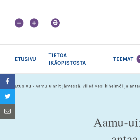
Skip
to
content
TIETOA
ETUSIVU
TEEMAT
IKÄOPISTOSTA
Etusivu
›
Aamu-uinnit järvessä. Viileä vesi kihelmöi ja anta
Aamu-uin
antaa