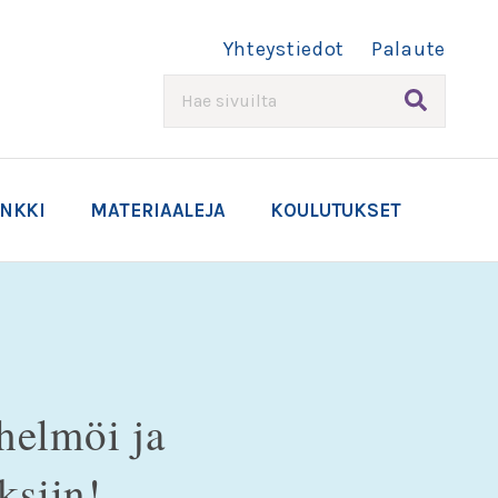
Yhteystiedot
Palaute
HAE
ANKKI
MATERIAALEJA
KOULUTUKSET
helmöi ja
ksiin!