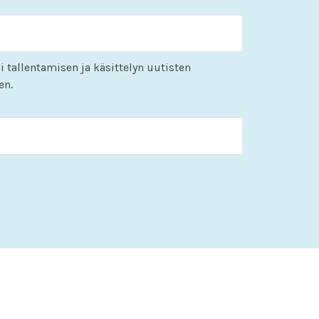
i tallentamisen ja käsittelyn uutisten
en.
KK
slash
PP
slash
VVVV