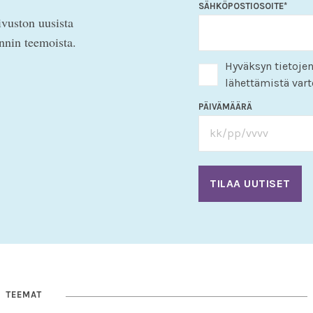
SÄHKÖPOSTIOSOITE
*
ivuston uusista
innin teemoista.
Hyväksyn tietojen
lähettämistä vart
PÄIVÄMÄÄRÄ
TEEMAT