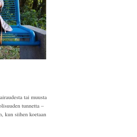
sairaudesta tai muusta
olisuuden tunnetta –
n, kun siihen koetaan