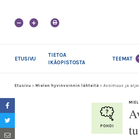
Skip
to
content
TIETOA
ETUSIVU
TEEMAT
IKÄOPISTOSTA
Etusivu
›
Mielen hyvinvoinnin lähteitä
›
Avoimuus ja arj
MIEL
A
t
POHDI