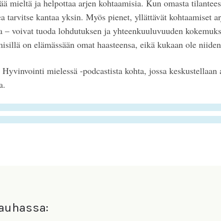
ä mieltä ja helpottaa arjen kohtaamisia. Kun omasta tilantees
ea tarvitse kantaa yksin. Myös pienet, yllättävät kohtaamiset a
a – voivat tuoda lohdutuksen ja yhteenkuuluvuuden kokemuks
hmisillä on elämässään omat haasteensa, eikä kukaan ole niiden
 Hyvinvointi mielessä -podcastista kohta, jossa keskustellaan 
a.
rauhassa: