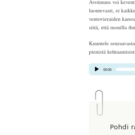
Avoimuus voi keventä
luontevasti, ei kaikk
ventovieraiden kanss
siitä, että monilla i
Kuuntele seuraavasta
pienistä kohtaamisist
Äänitoistin
00:00
Pohdi 