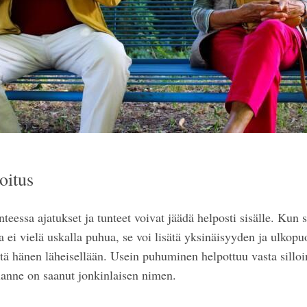
oitus
teessa ajatukset ja tunteet voivat jäädä helposti sisälle. Kun 
a ei vielä uskalla puhua, se voi lisätä yksinäisyyden ja ulkopu
ttä hänen läheisellään. Usein puhuminen helpottuu vasta silloi
ilanne on saanut jonkinlaisen nimen.