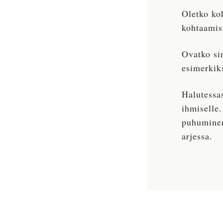
Oletko kok
kohtaamis
Ovatko sin
esimerkik
Halutessas
ihmiselle
puhuminen
arjessa.