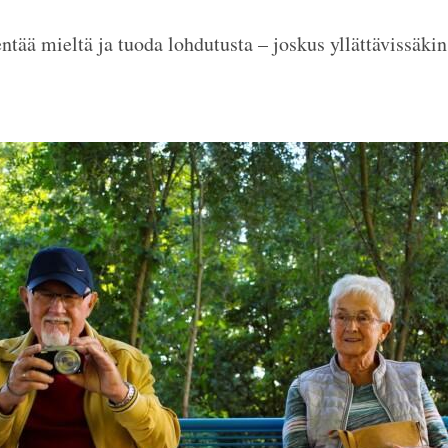
tää mieltä ja tuoda lohdutusta – joskus yllättävissäkin