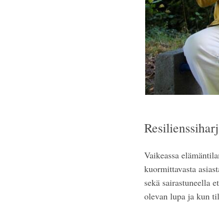
Resilienssiharj
Vaikeassa elämäntilan
kuormittavasta asiast
sekä sairastuneella e
olevan lupa ja kun t