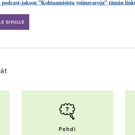
o podcast-jakson ”Kohtaamisista voimavaroja” tämän linki
LE SIVULLE
vät
Pohdi