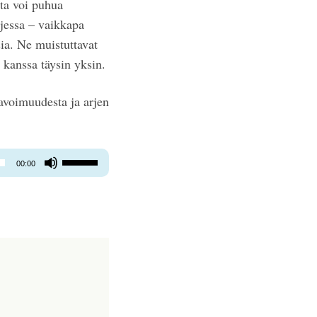
ta voi puhua
rjessa – vaikkapa
ia. Ne muistuttavat
 kanssa täysin yksin.
avoimuudesta ja arjen
Nuolinäppäimillä
00:00
ylös
ja
alas
säädät
äänenvoimakkuutta
suuremmaksi
ja
pienemmäksi.