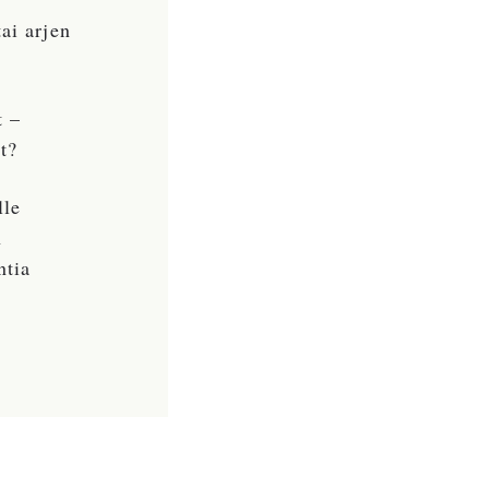
ai arjen
t –
t?
lle
n
ntia