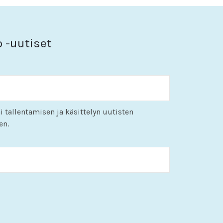
o -uutiset
i tallentamisen ja käsittelyn uutisten
en.
KK
slash
PP
slash
VVVV