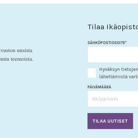
Tilaa Ikäopist
SÄHKÖPOSTIOSOITE
*
ivuston uusista
innin teemoista.
Hyväksyn tietojen
lähettämistä vart
PÄIVÄMÄÄRÄ