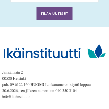
PP
slash
VVV
Jämsänkatu 2
00520 Helsinki
HUOM!
puh. 09 6122 160
Lankanumeron käyttö loppuu
30.6.2026, sen jälkeen numero on 040 350 3104
info@ikainstituutti.fi