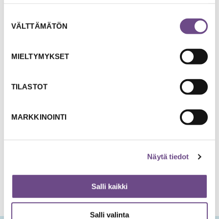
kuulen sanapareja vanha kirja, vanha puu, vanha pariskunta.
Suostumuksen
VÄLTTÄMÄTÖN
valinta
Sanoilla on magiaa!
MIELTYMYKSET
-Ajan kynä-
TILASTOT
PALAA EDELLISELLE SIVULLE
MARKKINOINTI
Näytä tiedot
Salli kaikki
Salli valinta