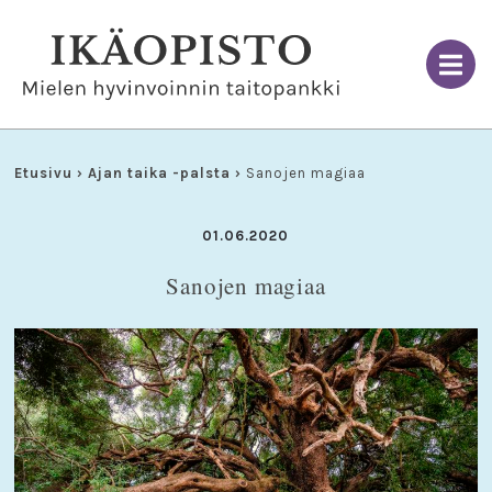
Skip
to
content
Etusivu
›
Ajan taika -palsta
›
Sanojen magiaa
01.06.2020
Sanojen magiaa