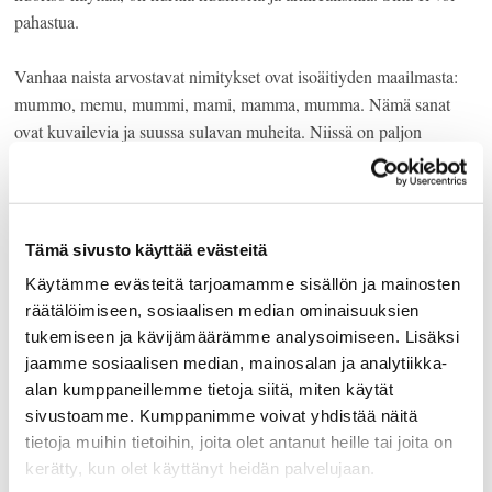
pahastua.
Vanhaa naista arvostavat nimitykset ovat isoäitiyden maailmasta:
mummo, memu, mummi, mami, mamma, mumma. Nämä sanat
ovat kuvailevia ja suussa sulavan muheita. Niissä on paljon
hellyyttä ja rakkautta silloin, kun sanojina ovat ne, joilla on
sanoihin käyttöoikeus: lapset, lapsenlapset ja kenties
lapsenlapsenlapset. Nimitys vääristyy heti, kun sitä käytetään eri
asiayhteydessä. Ensin se tuntuu humoristiselta, sitten naurettavalta,
Tämä sivusto käyttää evästeitä
kunnes nimitys muuntuu vähätteleväksi ja väheksyväksi. Mummo-
Käytämme evästeitä tarjoamamme sisällön ja mainosten
sana on arvonimi, joka kuuluu perhepiiriin.
räätälöimiseen, sosiaalisen median ominaisuuksien
tukemiseen ja kävijämäärämme analysoimiseen. Lisäksi
Voisimmeko käyttää lämpimiä ja kauniita ilmaisuja? Ikääntymisen
jaamme sosiaalisen median, mainosalan ja analytiikka-
voimavaraisuutta kuvaava sanasto on laaja ja rikas: arvokkuus,
alan kumppaneillemme tietoja siitä, miten käytät
vahvuus, uskallus, rohkeus, loistokkuus, viisaus, kauneus, sitkeys,
sivustoamme. Kumppanimme voivat yhdistää näitä
armollisuus.
tietoja muihin tietoihin, joita olet antanut heille tai joita on
kerätty, kun olet käyttänyt heidän palvelujaan.
Sana vanha sisältää koko maailman. Sydämessäni läikähtää, kun