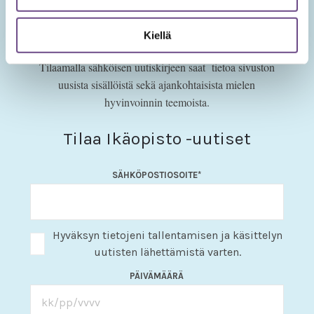
Ikäopisto-uutiset
Kiellä
Tilaamalla sähköisen uutiskirjeen saat tietoa sivuston
uusista sisällöistä sekä ajankohtaisista mielen
hyvinvoinnin teemoista.
Tilaa Ikäopisto -uutiset
SÄHKÖPOSTIOSOITE
*
Hyväksyn tietojeni tallentamisen ja käsittelyn
uutisten lähettämistä varten.
PÄIVÄMÄÄRÄ
KK
slash