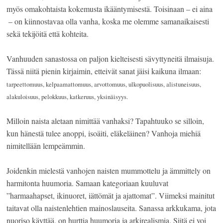
myös omakohtaista kokemusta ikääntymisestä. Toisinaan – ei aina
­ – on kiinnostavaa olla vanha, koska me olemme samanaikaisesti
sekä tekijöitä että kohteita.
Vanhuuden sanastossa on paljon kielteisesti sävyttyneitä ilmaisuja.
Tässä niitä pienin kirjaimin, etteivät sanat jäisi kaikuna ilmaan:
tarpeettomuus, kelpaamattomuus, arvottomuus, ulkopuolisuus, alistuneisuus,
alakuloisuus, pelokkuus, katkeruus, yksinäisyys.
Milloin naista aletaan nimittää vanhaksi? Tapahtuuko se silloin,
kun hänestä tulee anoppi, isoäiti, eläkeläinen? Vanhoja miehiä
nimitellään lempeämmin.
Joidenkin mielestä vanhojen naisten mummottelu ja ämmittely on
harmitonta huumoria. Samaan kategoriaan kuuluvat
”harmaahapset, ikinuoret, iättömät ja ajattomat”. Viimeksi mainitut
taitavat olla naistenlehtien mainoslauseita. Sanassa arkkukama, jota
nuoriso käyttää, on hurttia huumoria ja arkirealismia. Siitä ei voi