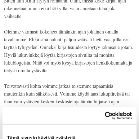
Sitten luin Antti Hyryn romaanin Uuni, missä koko kirjan ajan
rakennetaan uunia eikä hötkyillä, vaan annetaan tilaa joka
vaiheelle.
Olemme varmasti kokeneet tämänkin ajan jokainen omalla
tavallamme. Ehkä sinä haluat paljon vetävää luettavaa, jolla voit
täyttää tyhjyyden. Onneksi kirjallisuudesta löytyy jokaiselle jotain.
Hyviä lukuvinkkejä löytää kirjastojen sivuilta tai monista
lukublogeista. Niitä voi myös kysyä kirjastojen henkilökunnalta ja
tietysti omilta ystäviltä.
Toivottavasti kohta voimme jatkaa toistemme tapaamisia
muutenkin kuin sähköisesti. Voimme käydä taas lukupiireissä tai
ihan vain ystävien kesken keskusteluja tämän hiljaisen ajan
lukukokemuksista. Kaikki me lukijat olemme voineet elää monta
elämää ja pitää ikkunaa auki maailmaan kirjojen kautta.
Jos et ole vielä löytänyt kirjallisuutta, suosittelen kokeilemaan.
Tämä sivusto käyttää evästeitä