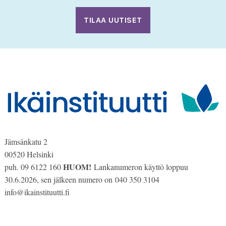
PP
slash
VVV
Jämsänkatu 2
00520 Helsinki
HUOM!
puh. 09 6122 160
Lankanumeron käyttö loppuu
30.6.2026, sen jälkeen numero on 040 350 3104
info@ikainstituutti.fi