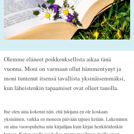
Olemme eläneet poikkeuksellista aikaa tänä
vuonna. Moni on varmaan ollut hämmentynyt ja
moni tuntenut itsensä tavallista yksinäisemmäksi,
kun läheistenkin tapaamiset ovat olleet tauolla.
Itse olen aina kokenut niin, että lukijana en ole koskaan
yksinäinen, vaikka en moneen päivään tapaisi ketään. Lukeminen
on aina vuoropuhelua niin kirjailijan kuin kirjan henkilöidenkin
kanssa. Kirjan avulla voi kokea monta maailmaa, itselle aivan